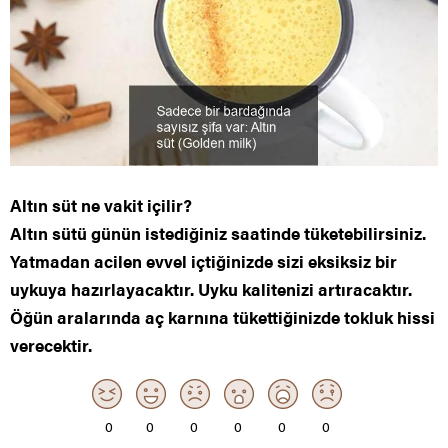
Altın süt ne vakit içilir?
Altın sütü günün istediğiniz saatinde tüketebilirsiniz.
Yatmadan acilen evvel içtiğinizde sizi eksiksiz bir
uykuya hazırlayacaktır. Uyku kalitenizi artıracaktır.
Öğün aralarında aç karnına tükettiğinizde tokluk hissi
verecektir.
0
0
0
0
0
0