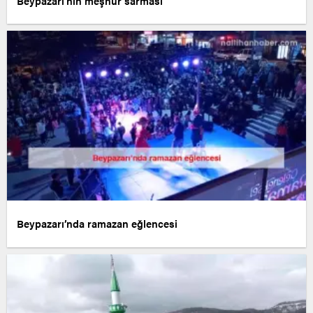
Beypazarı’nın meşhur sarması
Beypazarı’nda ramazan eğlencesi