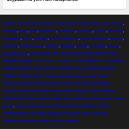
Nallıhan
Ankara
Bolu
Eskişehir
haber sitesi
Ankarahaber
sitesi
Akyurt
,
Altındağ
,
Ayaş
,
Balâ
,
Beypazarı
,
Çamlıdere
,
Çankaya
,
Çubuk
,
Elmadağ
,
Etimesgut
,
Evren
,
Gölbaşı
,
Güdül,
Haymana
,
Kahramankazan
,
Kalecik
,
Keçiören
,
Kızılcahamam
,
Mamak
,
Nallıhan
,
Polatlı
,
Pursaklar
,
Sincan
,
Şereflikoçhisar
,
Yenimahalle
NALLIHAN
NALLIHAN HABER SİTESİ
ANKARA HABER SİTESİ
BOLU HABER SİTESİ
ANKARA SONDAKİKA
ANKARA MASASI
NALLIHAN GÜNDEM
NALLIHANHASHABER
Nallihan
nallihanhasber
Ankara Haber
Karaman Haber sitesi
Karaman Gündem
Karamandan
Haberler
Karaman Sondakika
Larende
Karaman24
Ankara
Ankarahaber
Beyparı Haber
Nallıhan
Nalıhanhaber
Memur
Memurhaber
Kamuhaber
Kamudanhaber
imaret
asayiş
,
uyanış
haberkaraman
Ermenek
Ermenekhaber
Ayrancı
Kazımkarabekir
Sarıveliler
Başyayla
Karaman Basın
Karaman
Televizyon
Karaman Radyo
Karaman gazete