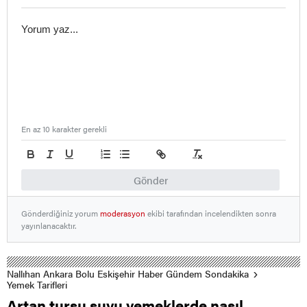
En az 10 karakter gerekli
Gönder
Gönderdiğiniz yorum
moderasyon
ekibi tarafından incelendikten sonra
yayınlanacaktır.
Nallıhan Ankara Bolu Eskişehir Haber Gündem Sondakika
Yemek Tarifleri
Artan turşu suyu yemeklerde nasıl