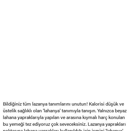
Bildiğiniz tüm lazanya tanımlarını unutun! Kalorisi düşük ve
üstelik sağlıklı olan ‘lahanya’ tanımıyla tanışın. Yalnızca beyaz
lahana yapraklarıyla yapılan ve arasına kıymalı harç konulan
bu yemeği tez ediyoruz çok seveceksiniz. Lazanya yaprakları
noktasına lahana yaprakları kullanıldığı için ismini ‘lahanya’