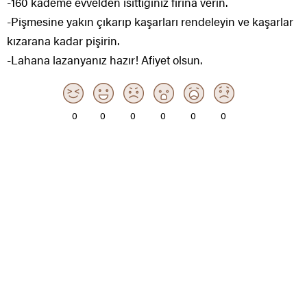
-160 kademe evvelden ısıttığınız fırına verin.
-Pişmesine yakın çıkarıp kaşarları rendeleyin ve kaşarlar
kızarana kadar pişirin.
-Lahana lazanyanız hazır! Afiyet olsun.
0
0
0
0
0
0