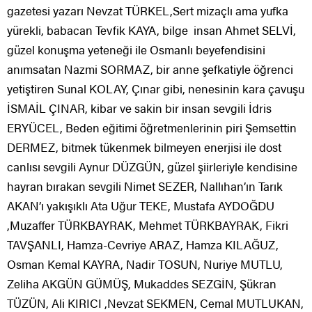
gazetesi yazarı Nevzat TÜRKEL,Sert mizaçlı ama yufka
yürekli, babacan Tevfik KAYA, bilge insan Ahmet SELVİ,
güzel konuşma yeteneği ile Osmanlı beyefendisini
anımsatan Nazmi SORMAZ, bir anne şefkatiyle öğrenci
yetiştiren Sunal KOLAY, Çınar gibi, nenesinin kara çavuşu
İSMAİL ÇINAR, kibar ve sakin bir insan sevgili İdris
ERYÜCEL, Beden eğitimi öğretmenlerinin piri Şemsettin
DERMEZ, bitmek tükenmek bilmeyen enerjisi ile dost
canlısı sevgili Aynur DÜZGÜN, güzel şiirleriyle kendisine
hayran bırakan sevgili Nimet SEZER, Nallıhan’ın Tarık
AKAN’ı yakışıklı Ata Uğur TEKE, Mustafa AYDOĞDU
,Muzaffer TÜRKBAYRAK, Mehmet TÜRKBAYRAK, Fikri
TAVŞANLI, Hamza-Cevriye ARAZ, Hamza KILAĞUZ,
Osman Kemal KAYRA, Nadir TOSUN, Nuriye MUTLU,
Zeliha AKGÜN GÜMÜŞ, Mukaddes SEZGİN, Şükran
TÜZÜN, Ali KIRICI ,Nevzat SEKMEN, Cemal MUTLUKAN,