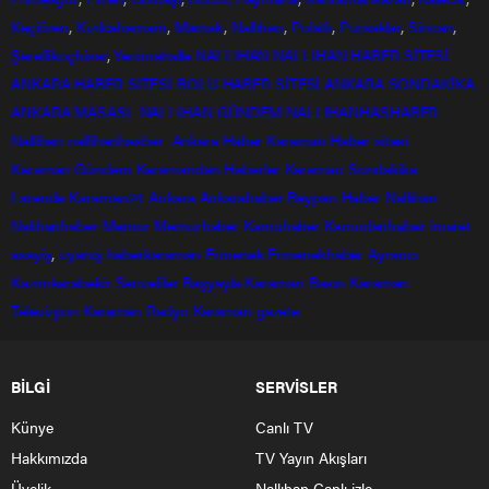
Keçiören
,
Kızılcahamam
,
Mamak
,
Nallıhan
,
Polatlı
,
Pursaklar
,
Sincan
,
Şereflikoçhisar
,
Yenimahalle
NALLIHAN
NALLIHAN HABER SİTESİ
ANKARA HABER SİTESİ
BOLU HABER SİTESİ
ANKARA SONDAKİKA
ANKARA MASASI
NALLIHAN GÜNDEM
NALLIHANHASHABER
Nallihan
nallihanhasber
Ankara Haber
Karaman Haber sitesi
Karaman Gündem
Karamandan
Haberler
Karaman Sondakika
Larende
Karaman24
Ankara
Ankarahaber
Beyparı Haber
Nallıhan
Nalıhanhaber
Memur
Memurhaber
Kamuhaber
Kamudanhaber
imaret
asayiş
,
uyanış
haberkaraman
Ermenek
Ermenekhaber
Ayrancı
Kazımkarabekir
Sarıveliler
Başyayla
Karaman Basın
Karaman
Televizyon
Karaman Radyo
Karaman gazete
BİLGİ
SERVİSLER
Künye
Canlı TV
Hakkımızda
TV Yayın Akışları
Üyelik
Nallıhan Canlı izle