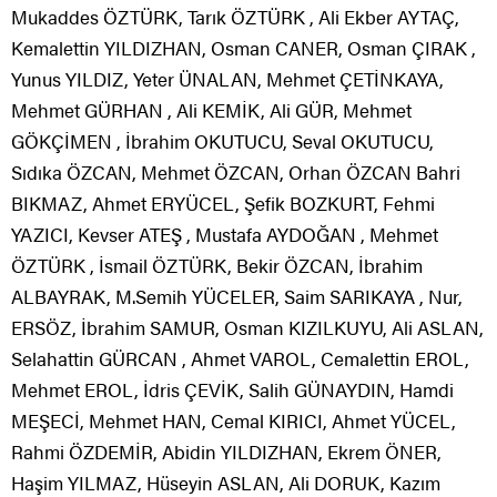
Mukaddes ÖZTÜRK, Tarık ÖZTÜRK , Ali Ekber AYTAÇ,
Kemalettin YILDIZHAN, Osman CANER, Osman ÇIRAK ,
Yunus YILDIZ, Yeter ÜNALAN, Mehmet ÇETİNKAYA,
Mehmet GÜRHAN , Ali KEMİK, Ali GÜR, Mehmet
GÖKÇİMEN , İbrahim OKUTUCU, Seval OKUTUCU,
Sıdıka ÖZCAN, Mehmet ÖZCAN, Orhan ÖZCAN Bahri
BIKMAZ, Ahmet ERYÜCEL, Şefik BOZKURT, Fehmi
YAZICI, Kevser ATEŞ , Mustafa AYDOĞAN , Mehmet
ÖZTÜRK , İsmail ÖZTÜRK, Bekir ÖZCAN, İbrahim
ALBAYRAK, M.Semih YÜCELER, Saim SARIKAYA , Nur,
ERSÖZ, İbrahim SAMUR, Osman KIZILKUYU, Ali ASLAN,
Selahattin GÜRCAN , Ahmet VAROL, Cemalettin EROL,
Mehmet EROL, İdris ÇEVİK, Salih GÜNAYDIN, Hamdi
MEŞECİ, Mehmet HAN, Cemal KIRICI, Ahmet YÜCEL,
Rahmi ÖZDEMİR, Abidin YILDIZHAN, Ekrem ÖNER,
Haşim YILMAZ, Hüseyin ASLAN, Ali DORUK, Kazım