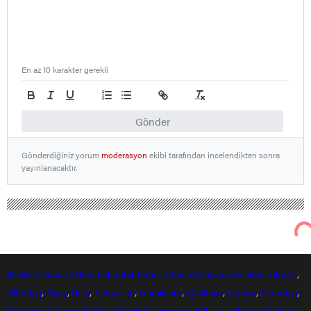
En az 10 karakter gerekli
Gönder
Gönderdiğiniz yorum
moderasyon
ekibi tarafından incelendikten sonra
yayınlanacaktır.
Nallıhan
Ankara
Bolu
Eskişehir
haber sitesi
Ankarahaber
sitesi
Akyurt
,
Altındağ
,
Ayaş
,
Balâ
,
Beypazarı
,
Çamlıdere
,
Çankaya
,
Çubuk
,
Elmadağ
,
Etimesgut
,
Evren
,
Gölbaşı
,
Güdül,
Haymana
,
Kahramankazan
,
Kalecik
,