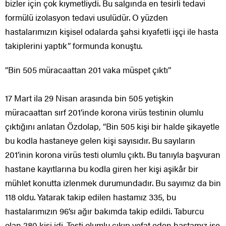
bizler için çok kıymetliydi. Bu salgında en tesirli tedavi
formülü izolasyon tedavi usulüdür. O yüzden
hastalarımızın kişisel odalarda şahsi kıyafetli işçi ile hasta
takiplerini yaptık” formunda konuştu.
“Bin 505 müracaattan 201 vaka müspet çıktı”
17 Mart ila 29 Nisan arasında bin 505 yetişkin
müracaattan sırf 201’inde korona virüs testinin olumlu
çıktığını anlatan Özdolap, “Bin 505 kişi bir halde şikayetle
bu kodla hastaneye gelen kişi sayısıdır. Bu sayıların
201’inin korona virüs testi olumlu çıktı. Bu tanıyla başvuran
hastane kayıtlarına bu kodla giren her kişi aşikâr bir
mühlet konutta izlenmek durumundadır. Bu sayımız da bin
118 oldu. Yatarak takip edilen hastamız 335, bu
hastalarımızın 96’sı ağır bakımda takip edildi. Taburcu
olan 280 kişi idi. Testi olumlu çıkıp vefat eden hastamız ise