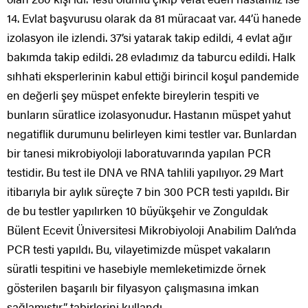
14. Evlat başvurusu olarak da 81 müracaat var. 44’ü hanede
izolasyon ile izlendi. 37’si yatarak takip edildi, 4 evlat ağır
bakımda takip edildi. 28 evladımız da taburcu edildi. Halk
sıhhati eksperlerinin kabul ettiği birincil koşul pandemide
en değerli şey müspet enfekte bireylerin tespiti ve
bunların süratlice izolasyonudur. Hastanın müspet yahut
negatiflik durumunu belirleyen kimi testler var. Bunlardan
bir tanesi mikrobiyoloji laboratuvarında yapılan PCR
testidir. Bu test ile DNA ve RNA tahlili yapılıyor. 29 Mart
itibarıyla bir aylık süreçte 7 bin 300 PCR testi yapıldı. Bir
de bu testler yapılırken 10 büyükşehir ve Zonguldak
Bülent Ecevit Üniversitesi Mikrobiyoloji Anabilim Dalı’nda
PCR testi yapıldı. Bu, vilayetimizde müspet vakaların
süratli tespitini ve hasebiyle memleketimizde örnek
gösterilen başarılı bir filyasyon çalışmasına imkan
sağlamıştır” tabirlerini kullandı.