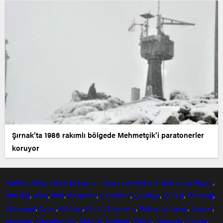
Şırnak’ta 1986 rakımlı bölgede Mehmetçik’i paratonerler
koruyor
Nallıhan
Ankara
Bolu
Eskişehir
haber sitesi
Ankarahaber
sitesi
Akyurt
,
Altındağ
,
Ayaş
,
Balâ
,
Beypazarı
,
Çamlıdere
,
Çankaya
,
Çubuk
,
Elmadağ
,
Etimesgut
,
Evren
,
Gölbaşı
,
Güdül,
Haymana
,
Kahramankazan
,
Kalecik
,
Keçiören
,
Kızılcahamam
,
Mamak
,
Nallıhan
,
Polatlı
,
Pursaklar
,
Sincan
,