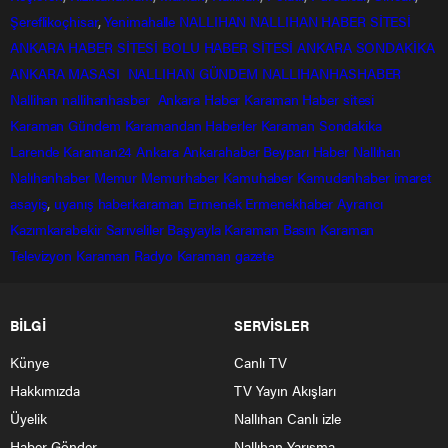
Şereflikoçhisar
,
Yenimahalle
NALLIHAN
NALLIHAN HABER SİTESİ
ANKARA HABER SİTESİ
BOLU HABER SİTESİ
ANKARA SONDAKİKA
ANKARA MASASI
NALLIHAN GÜNDEM
NALLIHANHASHABER
Nallihan
nallihanhasber
Ankara Haber
Karaman Haber sitesi
Karaman Gündem
Karamandan
Haberler
Karaman Sondakika
Larende
Karaman24
Ankara
Ankarahaber
Beyparı Haber
Nallıhan
Nalıhanhaber
Memur
Memurhaber
Kamuhaber
Kamudanhaber
imaret
asayiş
,
uyanış
haberkaraman
Ermenek
Ermenekhaber
Ayrancı
Kazımkarabekir
Sarıveliler
Başyayla
Karaman Basın
Karaman
Televizyon
Karaman Radyo
Karaman gazete
BİLGİ
SERVİSLER
Künye
Canlı TV
Hakkımızda
TV Yayın Akışları
Üyelik
Nallıhan Canlı izle
Haber Gönder
Nallıhan Yarışma