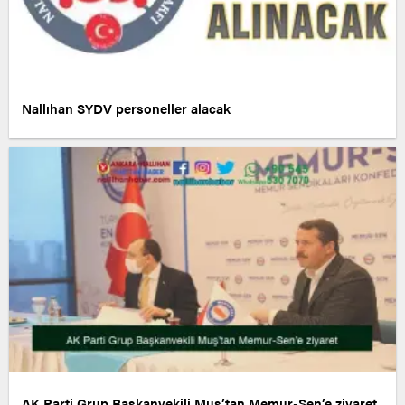
Nallıhan SYDV personeller alacak
AK Parti Grup Başkanvekili Muş’tan Memur-Sen’e ziyaret