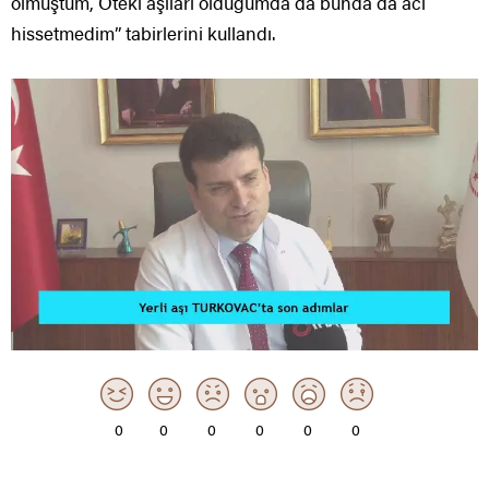
olmuştum, Öteki aşıları olduğumda da bunda da acı
hissetmedim” tabirlerini kullandı.
0
0
0
0
0
0