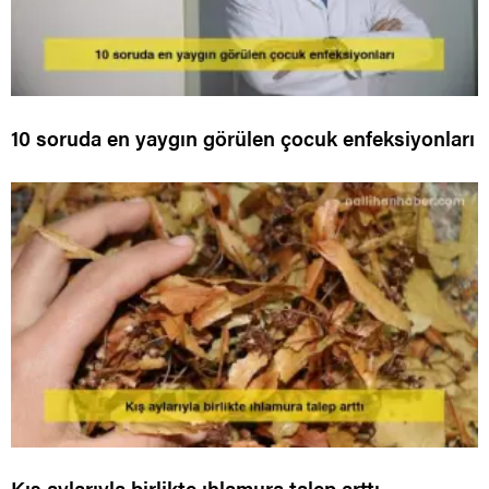
10 soruda en yaygın görülen çocuk enfeksiyonları
Kış aylarıyla birlikte ıhlamura talep arttı