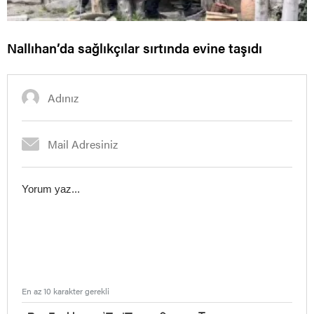
Nallıhan’da sağlıkçılar sırtında evine taşıdı
En az 10 karakter gerekli