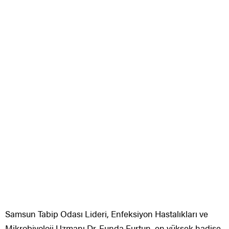
Samsun Tabip Odası Lideri, Enfeksiyon Hastalıkları ve
Mikrobiyoloji Uzmanı Dr. Funda Furtun, en yüksek hadise