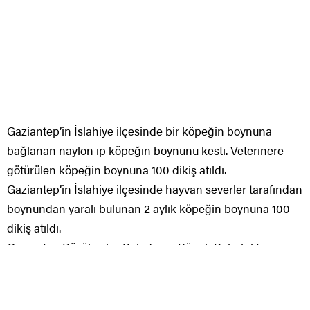
Gaziantep’in İslahiye ilçesinde bir köpeğin boynuna
bağlanan naylon ip köpeğin boynunu kesti. Veterinere
götürülen köpeğin boynuna 100 dikiş atıldı.
Gaziantep’in İslahiye ilçesinde hayvan severler tarafından
boynundan yaralı bulunan 2 aylık köpeğin boynuna 100
dikiş atıldı.
Gaziantep Büyükşehir Belediyesi Köpek Rehabilitasyon
Merkezi Veterinerleri tarafından operasyonla köpeğin
boynundaki naylon çıkartılırken köpek tedaviye alındı.