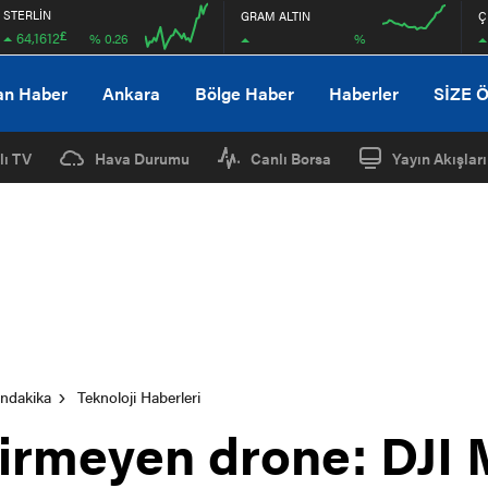
STERLİN
GRAM ALTIN
Ç
£
64,1612
%
% 0.26
08:00
12:00
08:00
12:00
an Haber
Ankara
Bölge Haber
Haberler
SİZE 
lı TV
Hava Durumu
Canlı Borsa
Yayın Akışları
ondakika
Teknoloji Haberleri
irmeyen drone: DJI 