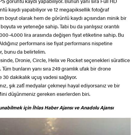
 görüntü kaydı yapabiliyor. Bunun yanı sıra Full HD
tü kaydı yapabiliyor ve 12 megapiksellik fotoğraf
em boyut olarak hem de görüntü kaydı açısından minik bir
oyuta ve yeteneğe sahip. Tabi bu da yanlışsız orantılı
.000-4.000 lira arasında değişen fiyat etiketine sahip. Bu
 Aldığınız performans ise fiyat performans nispetine
 bunu da belirtelim.
sinde, Dronie, Circle, Helix ve Rocket seçenekleri süratlice
 Tüm bunların yanı sıra 249 gramlık ufak bir drone
 30 dakikalık uçuş vadesi sağlıyor.
ız, şık zatî medyalar çekmeyi hayal ediyorsanız ve bir
ini düşünmeniz gereken eserlerden biri.
unabilmek için
İhlas Haber Ajansı ve Anadolu Ajansı