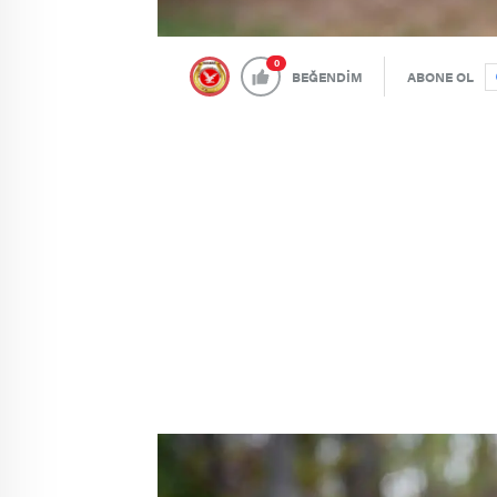
0
BEĞENDİM
ABONE OL