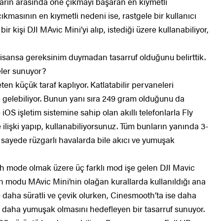
arın arasında öne çıkmayı başaran en kıymetli
kmasının en kıymetli nedeni ise, rastgele bir kullanıcı
r kişi DJI MAvic Mini’yi alıp, istediği üzere kullanabiliyor,
n lisansa gereksinim duymadan tasarruf olduğunu belirttik.
eler sunuyor?
en küçük taraf kaplıyor. Katlatabilir pervaneleri
 gelebiliyor. Bunun yanı sıra 249 gram olduğunu da
 işletim sistemine sahip olan akıllı telefonlarla Fly
e ilişki yapıp, kullanabiliyorsunuz. Tüm bunların yanında 3-
 sayede rüzgarlı havalarda bile akıcı ve yumuşak
 mode olmak üzere üç farklı mod işe gelen DJI Mavic
ion modu MAvic Mini’nin olağan kurallarda kullanıldığı ana
 daha süratli ve çevik olurken, Cinesmooth’ta ise daha
n daha yumuşak olmasını hedefleyen bir tasarruf sunuyor.