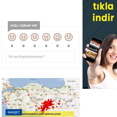
HIZLI YORUM YAP
0
0
0
0
0
0
MANŞET