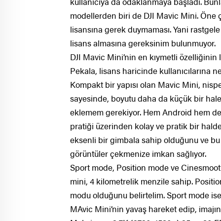
kullanıcıya da odaklanmaya başladı. Bunl
modellerden biri de DJI Mavic Mini. Öne çı
lisansına gerek duymaması. Yani rastgele bi
lisans almasına gereksinim bulunmuyor.
DJI Mavic Mini’nin en kıymetli özelliğini
Pekala, lisans haricinde kullanıcılarına n
Kompakt bir yapısı olan Mavic Mini, nispet
sayesinde, boyutu daha da küçük bir hale
eklemem gerekiyor. Hem Android hem de iOS
pratiği üzerinden kolay ve pratik bir hald
eksenli bir gimbala sahip olduğunu ve bu
görüntüler çekmenize imkan sağlıyor.
Sport mode, Position mode ve Cinesmooth
mini, 4 kilometrelik menzile sahip. Posit
modu olduğunu belirtelim. Sport mode ise
MAvic Mini’nin yavaş hareket edip, imajı