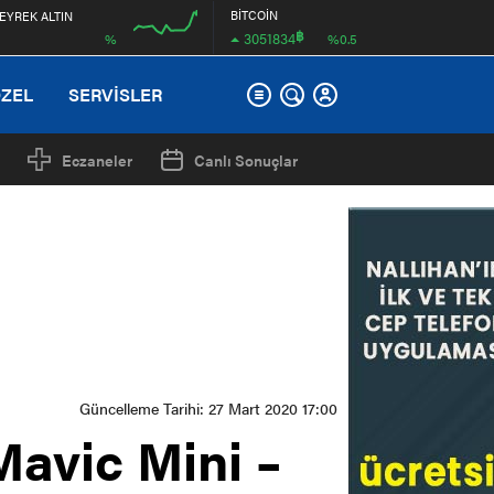
BİTCOİN
EYREK ALTIN
฿
3051834
%
%0.5
00:00
ÖZEL
SERVİSLER
Eczaneler
Canlı Sonuçlar
Güncelleme Tarihi: 27 Mart 2020 17:00
Mavic Mini –