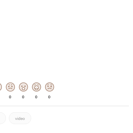
0
0
0
0
video