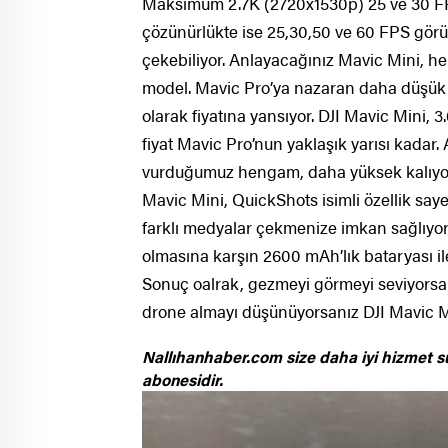
Maksimum 2.7K (2720x1530p) 25 ve 30 FPS
çözünürlükte ise 25,30,50 ve 60 FPS görün
çekebiliyor. Anlayacağınız Mavic Mini, h
model. Mavic Pro’ya nazaran daha düşük b
olarak fiyatına yansıyor. DJI Mavic Mini, 3
fiyat Mavic Pro’nun yaklaşık yarısı kadar.
vurduğumuz hengam, daha yüksek kalıyor,
Mavic Mini, QuickShots isimli özellik saye
farklı medyalar çekmenize imkan sağlıyor.
olmasına karşın 2600 mAh’lık bataryası ile
Sonuç oalrak, gezmeyi görmeyi seviyorsan
drone almayı düşünüyorsanız DJI Mavic M
Nallıhanhaber.com size daha iyi hizmet s
abonesidir.