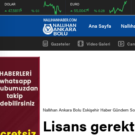
DOLAR
EURO
$
€
47,5811
55,0047
% 0.1
% 0.28
08:00
12:00
08:00
12:00
Ana Sayfa
Nallıh
Gazeteler
Video Galeri
Can
Nallıhan Ankara Bolu Eskişehir Haber Gündem S
Lisans gerekt