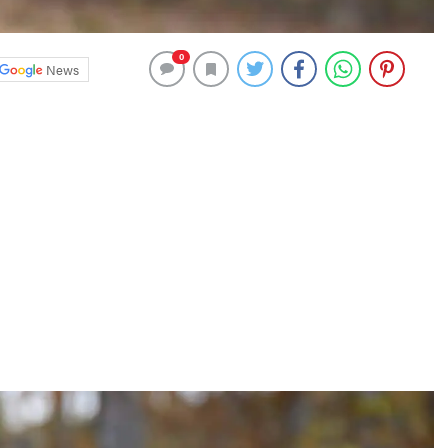
0
News