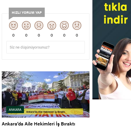
HIZLI YORUM YAP
0
0
0
0
0
0
ANKARA
Ankara’da Aile Hekimleri İş Bıraktı