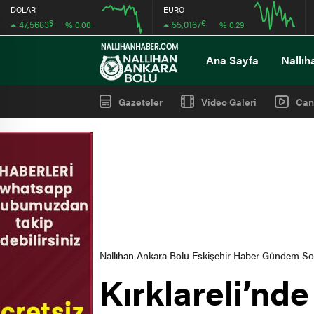
DOLAR
EURO
$
€
47,5683
55,0167
% 0.08
% 0.29
12:00
16:00
12:00
16:00
Ana Sayfa
Nallıh
Gazeteler
Video Galeri
Can
Nallıhan Ankara Bolu Eskişehir Haber Gündem S
Kırklareli’nd