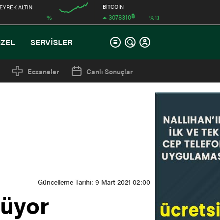
BİTCOİN
EYREK ALTIN
฿
3078310
%
%1.1
12:00
ÖZEL
SERVİSLER
Eczaneler
Canlı Sonuçlar
Güncelleme Tarihi: 9 Mart 2021 02:00
nüyor