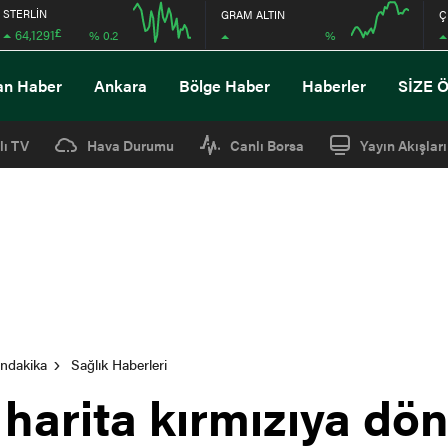
STERLİN
GRAM ALTIN
Ç
£
64,1291
%
% 0.2
12:00
16:00
12:00
16:00
an Haber
Ankara
Bölge Haber
Haberler
SİZE 
lı TV
Hava Durumu
Canlı Borsa
Yayın Akışları
ondakika
Sağlık Haberleri
e harita kırmızıya dö