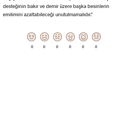
desteğinin bakır ve demir üzere başka besinlerin
emilimini azaltabileceği unutulmamalıdır.”
0
0
0
0
0
0