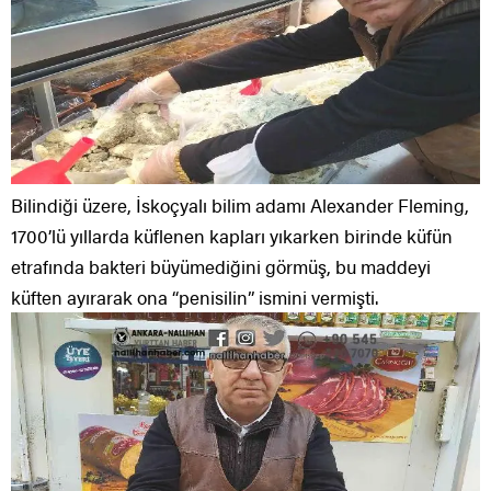
Bilindiği üzere, İskoçyalı bilim adamı Alexander Fleming,
1700’lü yıllarda küflenen kapları yıkarken birinde küfün
etrafında bakteri büyümediğini görmüş, bu maddeyi
küften ayırarak ona “penisilin” ismini vermişti.