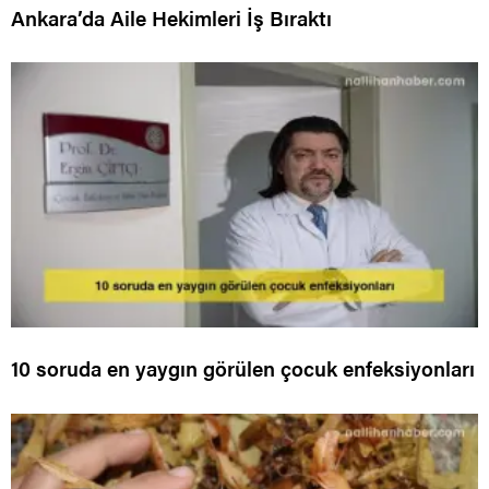
Ankara’da Aile Hekimleri İş Bıraktı
10 soruda en yaygın görülen çocuk enfeksiyonları