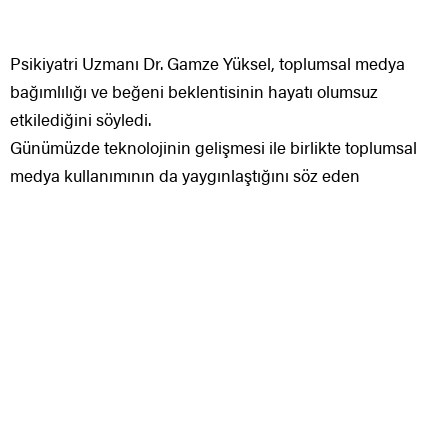
Psikiyatri Uzmanı Dr. Gamze Yüksel, toplumsal medya
bağımlılığı ve beğeni beklentisinin hayatı olumsuz
etkilediğini söyledi.
Günümüzde teknolojinin gelişmesi ile birlikte toplumsal
medya kullanımının da yaygınlaştığını söz eden
Medicana Bursa Hastanesi Psikiyatri Uzmanı Dr. Gamze
Yüksel, bilhassa pandemi devrinde fizikî uzaklık ile ilgili
problemlerin, internet üzerinden yapılan paylaşımları
arttırdığını söz etti.
Yüksel, “Özellikle genç yaş kümesinin toplumsal medyayı
sıklıkla kullanıldığı görülmektedir. Gençler ekseriyetle
oyun oynama, görüntü izleme üzere sebeplerle toplumsal
medyayı tercih etmektedir. Toplumsal medya araçları, bilgi
edinmeyi, topluluğun bir kesimi olmayı, görüş bildirmeyi,