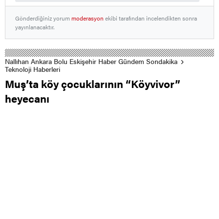
Gönderdiğiniz yorum
moderasyon
ekibi tarafından incelendikten sonra
yayınlanacaktır.
Nallıhan Ankara Bolu Eskişehir Haber Gündem Sondakika
Teknoloji Haberleri
Muş’ta köy çocuklarının “Köyvivor”
heyecanı