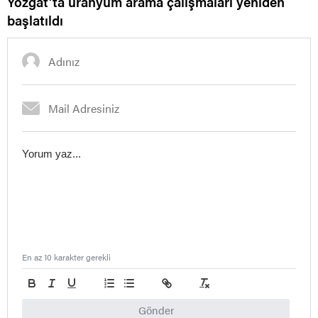
Yozgat’ta uranyum arama çalışmaları yeniden
başlatıldı
En az 10 karakter gerekli
Gönder