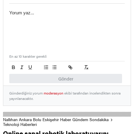
En az 10 karakter gerekli
Gönder
Gönderdiğiniz yorum
moderasyon
ekibi tarafından incelendikten sonra
yayınlanacaktır.
Nallıhan Ankara Bolu Eskişehir Haber Gündem Sondakika
Teknoloji Haberleri
Online sanal robotik laboratuvarını