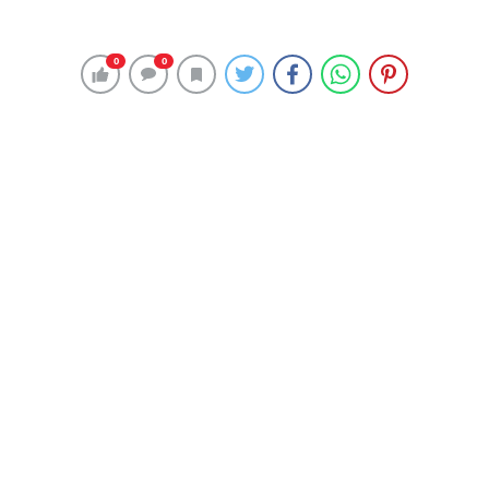
Eskişehir Osmangazi Üniversitesi (ESOGÜ) Teknokent’te
robotik alanda birçok ulusal ve uluslararası proje