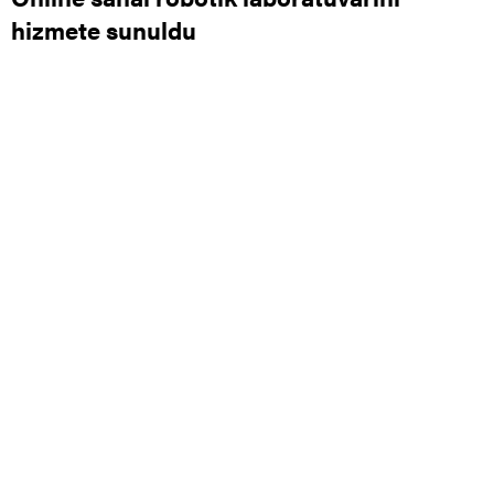
hizmete sunuldu
0
0