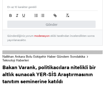
En az 10 karakter gerekli
Gönder
Gönderdiğiniz yorum
moderasyon
ekibi tarafından incelendikten sonra
yayınlanacaktır.
Nallıhan Ankara Bolu Eskişehir Haber Gündem Sondakika
Teknoloji Haberleri
Bakan Varank, politikacılara nitelikli bir
altlık sunacak YER-SİS Araştırmasının
tanıtım seminerine katıldı