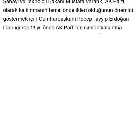
Sanayi ve Teknoloji Bakanı Mustafa Varank, AK Parti
olarak kalkınmanın temel öncelikleri olduğunun önemini
göstermek için Cumhurbaşkanı Recep Tayyip Erdoğan
liderliğinde 19 yıl önce AK Parti’nin ismine kalkınma
kelimesini eklediklerini belirterek, “YER-SİS Araştırması
çok önemli bir boşluğu dolduracak ve tüm politika
yapıcılara nitelikli bir altlık sunacak” dedi.
Sanayi ve Teknoloji Bakanı Mustafa Varank, “Türkiye’de
Kentsel ve Kırsal Yerleşim Sistemleri Araştırması (YER-
SİS) Projesi” tanıtım online toplantısına video konferans
yöntemiyle katıldı.
Bakan Varank, YER-SİS araştırmasını yerleşimler
arasındaki insan, mal, sermaye ve bilgi akışlarının analiz
edildiği bir çalışma olarak tanımlanabileceğini belirterek
araştırmanın Türkiye’de bugüne kadar yapılmış en
kapsamlı coğrafi çalışma özelliğine sahip olduğunu