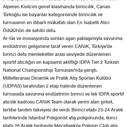
Alperen Kıvılcım genel klasmanda birincilik, Canan
Türkoğlu ise bayanlar kategorisinde birincilik ve
turnuvanın en itibarlı mükafatı olan En İsabetli Atıcı
Ödülü’nün de sahibi oldu.
Ar-Ge ve inovasyonda sonları aşan yaklaşımıyla savunma
endüstrinin gelişimine taraf veren CANiK, Türkiye’de
birinci defa memleketler arası seviyede düzenlenen
sportif atıcılığın en kapsamlı aktifliği IDPA Tier 2 Turkish
National Championship Turnuvası’nda yarıştı.
Milletlerarası Dinamik ve Pratik Atış Sporları Kulübü
(UDPAS) tarafından 2 etap halinde düzenlenen
turnuvada savunma endüstrinin birinci ve tek IDPA sportif
atıcılık kadrosu CANiK Team olarak yerini alan şirket,
tertibe tanıtım takviyesi de verdi. Birinci etabı 23-24 Aralık
tarihlerinde İstanbul Poligonist atış poligonunda, ikinci
etabı 26 Aralık tarihinde Mecidiyeköy Poligon Club atış