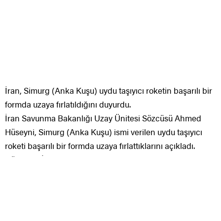
İran, Simurg (Anka Kuşu) uydu taşıyıcı roketin başarılı bir
formda uzaya fırlatıldığını duyurdu.
İran Savunma Bakanlığı Uzay Ünitesi Sözcüsü Ahmed
Hüseyni, Simurg (Anka Kuşu) ismi verilen uydu taşıyıcı
roketi başarılı bir formda uzaya fırlattıklarını açıkladı.
Hüseyni, “İlk defa bu vazifede 3 araştırma kargosu 470
kilometre yüksekliğe, saniyede 7 bin 350 metre süratle
uzaya gönderildi. Simurg başarılı bir formda fırlatıldı” dedi.