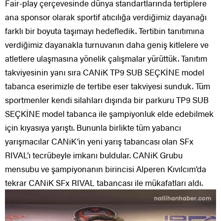
Fair-play çerçevesinde dünya standartlarında tertiplere
ana sponsor olarak sportif atıcılığa verdiğimiz dayanağı
farklı bir boyuta taşımayı hedefledik. Tertibin tanıtımına
verdiğimiz dayanakla turnuvanın daha geniş kitlelere ve
atletlere ulaşmasına yönelik çalışmalar yürüttük. Tanıtım
takviyesinin yanı sıra CANiK TP9 SUB SEÇKİNE model
tabanca eserimizle de tertibe eser takviyesi sunduk. Tüm
sportmenler kendi silahları dışında bir parkuru TP9 SUB
SEÇKİNE model tabanca ile şampiyonluk elde edebilmek
için kıyasıya yarıştı. Bununla birlikte tüm yabancı
yarışmacılar CANiK’in yeni yarış tabancası olan SFx
RIVAL’ı tecrübeyle imkanı buldular. CANiK Grubu
mensubu ve şampiyonanın birincisi Alperen Kıvılcım’da
tekrar CANiK SFx RIVAL tabancası ile mükafatları aldı.