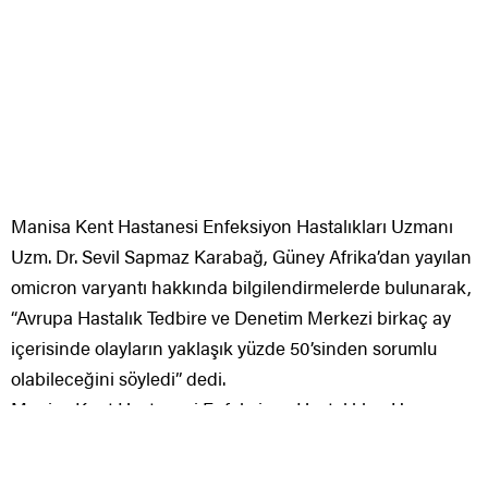
Manisa Kent Hastanesi Enfeksiyon Hastalıkları Uzmanı
Uzm. Dr. Sevil Sapmaz Karabağ, Güney Afrika’dan yayılan
omicron varyantı hakkında bilgilendirmelerde bulunarak,
“Avrupa Hastalık Tedbire ve Denetim Merkezi birkaç ay
içerisinde olayların yaklaşık yüzde 50’sinden sorumlu
olabileceğini söyledi” dedi.
Manisa Kent Hastanesi Enfeksiyon Hastalıkları Uzmanı
Uzm. Dr. Sevil Sapmaz Karabağ, Türkiye’de de görülmeye
başlanan omicron varyantı hakkında bilgilendirmelerde