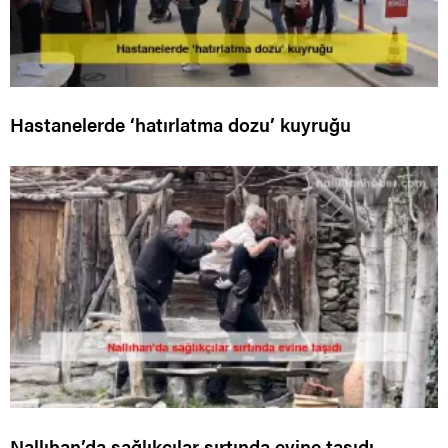
Hastanelerde ‘hatırlatma dozu’ kuyruğu
Nallıhan’da sağlıkçılar sırtında evine taşıdı