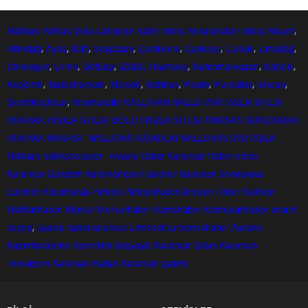
Korona bugün 91 canımızı aldı!