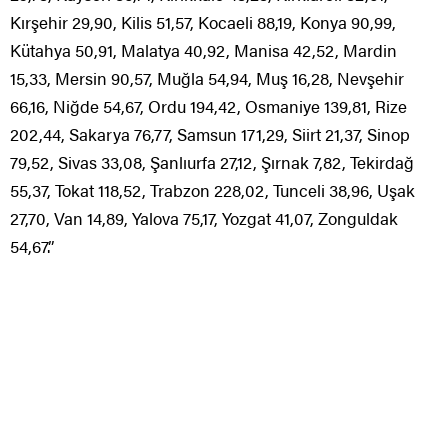
Kırşehir 29,90, Kilis 51,57, Kocaeli 88,19, Konya 90,99,
Kütahya 50,91, Malatya 40,92, Manisa 42,52, Mardin
15,33, Mersin 90,57, Muğla 54,94, Muş 16,28, Nevşehir
66,16, Niğde 54,67, Ordu 194,42, Osmaniye 139,81, Rize
202,44, Sakarya 76,77, Samsun 171,29, Siirt 21,37, Sinop
79,52, Sivas 33,08, Şanlıurfa 27,12, Şırnak 7,82, Tekirdağ
55,37, Tokat 118,52, Trabzon 228,02, Tunceli 38,96, Uşak
27,70, Van 14,89, Yalova 75,17, Yozgat 41,07, Zonguldak
54,67.”