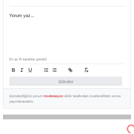
En az 10 karakter gerekli
Gönder
Gönderdiğiniz yorum
moderasyon
ekibi tarafından incelendikten sonra
yayınlanacaktır.
Nallıhan Ankara Bolu Eskişehir Haber Gündem Sondakika
Bölge Haberleri