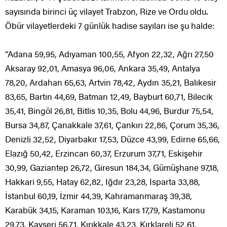
sayısında birinci üç vilayet Trabzon, Rize ve Ordu oldu.
Öbür vilayetlerdeki 7 günlük hadise sayıları ise şu halde:
“Adana 59,95, Adıyaman 100,55, Afyon 22,32, Ağrı 27,50
Aksaray 92,01, Amasya 96,06, Ankara 35,49, Antalya
78,20, Ardahan 65,63, Artvin 78,42, Aydın 35,21, Balıkesir
83,65, Bartın 44,69, Batman 12,49, Bayburt 60,71, Bilecik
35,41, Bingöl 26,81, Bitlis 10,35, Bolu 44,96, Burdur 75,54,
Bursa 34,87, Çanakkale 37,61, Çankırı 22,86, Çorum 35,36,
Denizli 32,52, Diyarbakır 17,53, Düzce 43,99, Edirne 65,66,
Elazığ 50,42, Erzincan 60,37, Erzurum 37,71, Eskişehir
30,99, Gaziantep 26,72, Giresun 184,34, Gümüşhane 97,18,
Hakkari 9,55, Hatay 62,82, Iğdır 23,28, Isparta 33,88,
İstanbul 60,19, İzmir 44,39, Kahramanmaraş 39,38,
Karabük 34,15, Karaman 103,16, Kars 17,79, Kastamonu
29,73, Kayseri 56,71, Kırıkkale 43,23, Kırklareli 52,61,