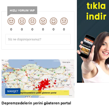
HIZLI YORUM YAP
0
0
0
0
0
0
MANŞET
Depremzedelerin yerini gösteren portal