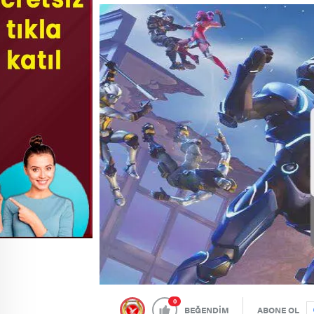
0
BEĞENDİM
ABONE OL