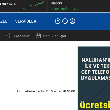
BİTCOİN
EYREK ALTIN
฿
3071208
%
%1.3
12:00
ÖZEL
SERVİSLER
Eczaneler
Canlı Sonuçlar
Güncelleme Tarihi: 28 Mart 2020 10:00