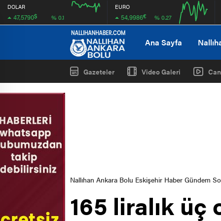
DOLAR
EURO
$
€
47,5790
54,9986
% 0.1
% 0.27
12:00
12:00
Ana Sayfa
Nallıh
Gazeteler
Video Galeri
Can
Nallıhan Ankara Bolu Eskişehir Haber Gündem S
165 liralık üç