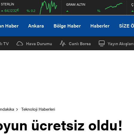
STERLİN
GRAM ALTIN
Ç
£
64,1232
%
% 0.2
12:00
12:00
an Haber
Ankara
Bölge Haber
Haberler
SİZE 
lı TV
Hava Durumu
Canlı Borsa
Yayın Akışları
ondakika
Teknoloji Haberleri
 oyun ücretsiz oldu!