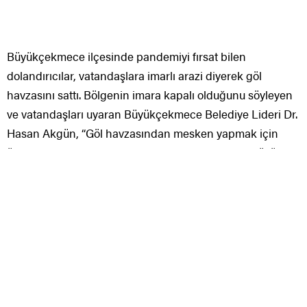
Büyükçekmece ilçesinde pandemiyi fırsat bilen
dolandırıcılar, vatandaşlara imarlı arazi diyerek göl
havzasını sattı. Bölgenin imara kapalı olduğunu söyleyen
ve vatandaşları uyaran Büyükçekmece Belediye Lideri Dr.
Hasan Akgün, “Göl havzasından mesken yapmak için
ücretsiz dahi arsa verseler almayın zira başınıza büyük
kasvetler gelecektir, belediyenin kepçesi başınızdan
eksik olmayacaktır. Tavuk kümesi dahi olsa yıkıyoruz”
dedi.