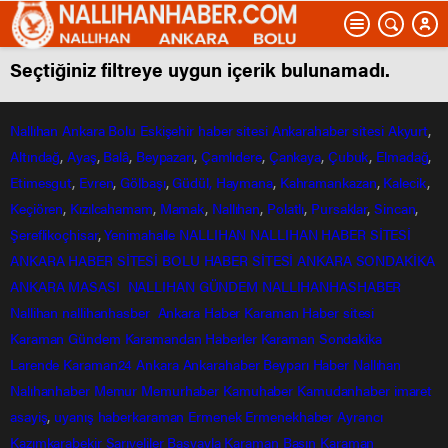
Seçtiğiniz filtreye uygun içerik bulunamadı.
Nallıhan
Ankara
Bolu
Eskişehir
haber sitesi
Ankarahaber
sitesi
Akyurt
,
Altındağ
,
Ayaş
,
Balâ
,
Beypazarı
,
Çamlıdere
,
Çankaya
,
Çubuk
,
Elmadağ
,
Etimesgut
,
Evren
,
Gölbaşı
,
Güdül,
Haymana
,
Kahramankazan
,
Kalecik
,
Keçiören
,
Kızılcahamam
,
Mamak
,
Nallıhan
,
Polatlı
,
Pursaklar
,
Sincan
,
Şereflikoçhisar
,
Yenimahalle
NALLIHAN
NALLIHAN HABER SİTESİ
ANKARA HABER SİTESİ
BOLU HABER SİTESİ
ANKARA SONDAKİKA
ANKARA MASASI
NALLIHAN GÜNDEM
NALLIHANHASHABER
Nallihan
nallihanhasber
Ankara Haber
Karaman Haber sitesi
Karaman Gündem
Karamandan
Haberler
Karaman Sondakika
Larende
Karaman24
Ankara
Ankarahaber
Beyparı Haber
Nallıhan
Nalıhanhaber
Memur
Memurhaber
Kamuhaber
Kamudanhaber
imaret
asayiş
,
uyanış
haberkaraman
Ermenek
Ermenekhaber
Ayrancı
Kazımkarabekir
Sarıveliler
Başyayla
Karaman Basın
Karaman