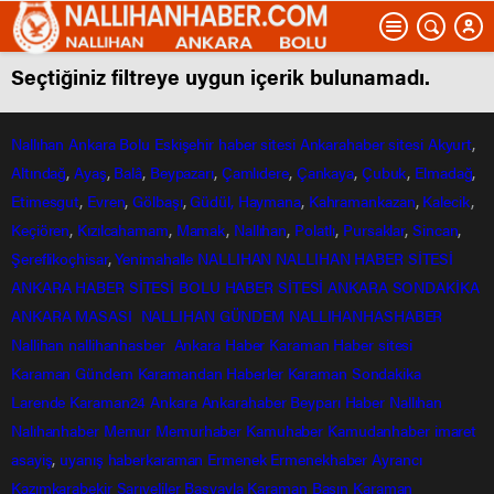
Seçtiğiniz filtreye uygun içerik bulunamadı.
Nallıhan
Ankara
Bolu
Eskişehir
haber sitesi
Ankarahaber
sitesi
Akyurt
,
Altındağ
,
Ayaş
,
Balâ
,
Beypazarı
,
Çamlıdere
,
Çankaya
,
Çubuk
,
Elmadağ
,
Etimesgut
,
Evren
,
Gölbaşı
,
Güdül,
Haymana
,
Kahramankazan
,
Kalecik
,
Keçiören
,
Kızılcahamam
,
Mamak
,
Nallıhan
,
Polatlı
,
Pursaklar
,
Sincan
,
Şereflikoçhisar
,
Yenimahalle
NALLIHAN
NALLIHAN HABER SİTESİ
ANKARA HABER SİTESİ
BOLU HABER SİTESİ
ANKARA SONDAKİKA
ANKARA MASASI
NALLIHAN GÜNDEM
NALLIHANHASHABER
Nallihan
nallihanhasber
Ankara Haber
Karaman Haber sitesi
Karaman Gündem
Karamandan
Haberler
Karaman Sondakika
Larende
Karaman24
Ankara
Ankarahaber
Beyparı Haber
Nallıhan
Nalıhanhaber
Memur
Memurhaber
Kamuhaber
Kamudanhaber
imaret
asayiş
,
uyanış
haberkaraman
Ermenek
Ermenekhaber
Ayrancı
Kazımkarabekir
Sarıveliler
Başyayla
Karaman Basın
Karaman