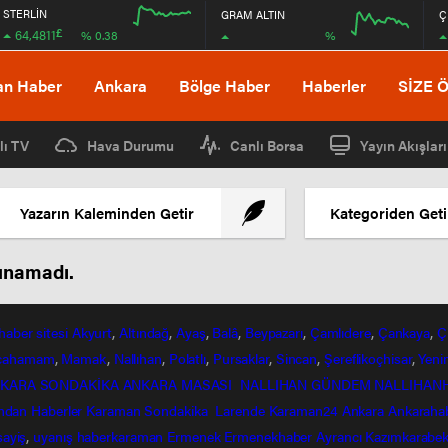
STERLİN
GRAM ALTIN
Ç
£
64,4811
%
% 0.38
12:00
16:00
12:00
16:00
an Haber
Ankara
Bölge Haber
Haberler
SİZE 
lı TV
Hava Durumu
Canlı Borsa
Yayın Akışları
Yazarın Kaleminden Getir
Kategoriden Geti
lunamadı.
haber
sitesi
Akyurt
,
Altındağ
,
Ayaş
,
Balâ
,
Beypazarı
,
Çamlıdere
,
Çankaya
,
Ç
lcahamam
,
Mamak
,
Nallıhan
,
Polatlı
,
Pursaklar
,
Sincan
,
Şereflikoçhisar
,
Yeni
KARA SONDAKİKA
ANKARA MASASI
NALLIHAN GÜNDEM
NALLIHAN
ndan
Haberler
Karaman Sondakika
Larende
Karaman24
Ankara
Ankaraha
sayiş
,
uyanış
haberkaraman
Ermenek
Ermenekhaber
Ayrancı
Kazımkarabek