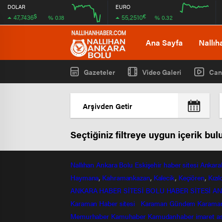
DOLAR
EURO
$
€
47,7436
55,2510
% 0.18
% 0.32
12:00
16:00
12:00
16:00
Ana Sayfa
Nallıh
Gazeteler
Video Galeri
Can
Seçtiğiniz filtreye uygun içerik bu
Nallıhan
Ankara
Bolu
Eskişehir
haber sitesi
Ankara
Haymana
,
Kahramankazan
,
Kalecik
,
Keçiören
,
Kızı
ANKARA HABER SİTESİ
BOLU HABER SİTESİ
AN
Karaman Haber sitesi
Karaman Gündem
Karama
Memurhaber
Kamuhaber
Kamudanhaber
imaret
a