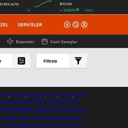
BİTCOİN
EYREK ALTIN
฿
3098763
%
%0.5
00:00
ÖZEL
SERVİSLER
Eczaneler
Canlı Sonuçlar
r
Filtrele
En çok okunanlar
En az okunanlar
Yorum Sayısına Göre
ubuk
,
Elmadağ
,
Etimesgut
,
Evren
,
Gölbaşı
,
Güdül,
En yeniler
mahalle
NALLIHAN
NALLIHAN HABER SİTESİ
En eskiler
HASHABER
Nallihan
nallihanhasber
Ankara Haber
ber
Beyparı Haber
Nallıhan
Nalıhanhaber
Memur
ir
Sarıveliler
Başyayla
Karaman Basın
Karaman