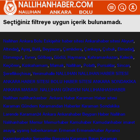
Seçtiğiniz filtreye uygun içerik bulunamadı.
Nallıhan
Ankara
Bolu
Eskişehir
haber sitesi
Ankarahaber
sitesi
Akyurt
,
Altındağ
,
Ayaş
,
Balâ
,
Beypazarı
,
Çamlıdere
,
Çankaya
,
Çubuk
,
Elmadağ
,
Etimesgut
,
Evren
,
Gölbaşı
,
Güdül,
Haymana
,
Kahramankazan
,
Kalecik
,
Keçiören
,
Kızılcahamam
,
Mamak
,
Nallıhan
,
Polatlı
,
Pursaklar
,
Sincan
,
Şereflikoçhisar
,
Yenimahalle
NALLIHAN
NALLIHAN HABER SİTESİ
ANKARA HABER SİTESİ
BOLU HABER SİTESİ
ANKARA SONDAKİKA
ANKARA MASASI
NALLIHAN GÜNDEM
NALLIHANHASHABER
Nallihan
nallihanhasber
Ankara Haber
Karaman Haber sitesi
Karaman Gündem
Karamandan
Haberler
Karaman Sondakika
Larende
Karaman24
Ankara
Ankarahaber
Beyparı Haber
Nallıhan
Nalıhanhaber
Memur
Memurhaber
Kamuhaber
Kamudanhaber
imaret
asayiş
,
uyanış
haberkaraman
Ermenek
Ermenekhaber
Ayrancı
Kazımkarabekir
Sarıveliler
Başyayla
Karaman Basın
Karaman