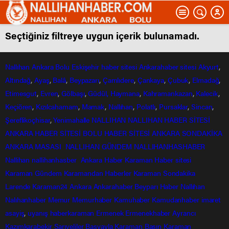
Seçtiğiniz filtreye uygun içerik bulunamadı.
Nallıhan
Ankara
Bolu
Eskişehir
haber sitesi
Ankarahaber
sitesi
Akyurt
,
Altındağ
,
Ayaş
,
Balâ
,
Beypazarı
,
Çamlıdere
,
Çankaya
,
Çubuk
,
Elmadağ
,
Etimesgut
,
Evren
,
Gölbaşı
,
Güdül,
Haymana
,
Kahramankazan
,
Kalecik
,
Keçiören
,
Kızılcahamam
,
Mamak
,
Nallıhan
,
Polatlı
,
Pursaklar
,
Sincan
,
Şereflikoçhisar
,
Yenimahalle
NALLIHAN
NALLIHAN HABER SİTESİ
ANKARA HABER SİTESİ
BOLU HABER SİTESİ
ANKARA SONDAKİKA
ANKARA MASASI
NALLIHAN GÜNDEM
NALLIHANHASHABER
Nallihan
nallihanhasber
Ankara Haber
Karaman Haber sitesi
Karaman Gündem
Karamandan
Haberler
Karaman Sondakika
Larende
Karaman24
Ankara
Ankarahaber
Beyparı Haber
Nallıhan
Nalıhanhaber
Memur
Memurhaber
Kamuhaber
Kamudanhaber
imaret
asayiş
,
uyanış
haberkaraman
Ermenek
Ermenekhaber
Ayrancı
Kazımkarabekir
Sarıveliler
Başyayla
Karaman Basın
Karaman