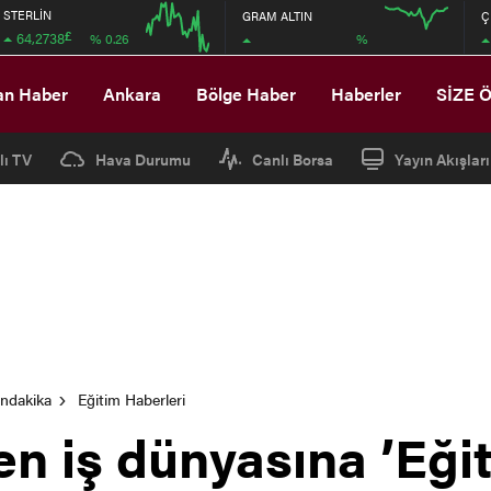
STERLİN
GRAM ALTIN
Ç
£
64,2738
%
% 0.26
12:00
12:00
an Haber
Ankara
Bölge Haber
Haberler
SİZE 
lı TV
Hava Durumu
Canlı Borsa
Yayın Akışları
ondakika
Eğitim Haberleri
en iş dünyasına ’Eği