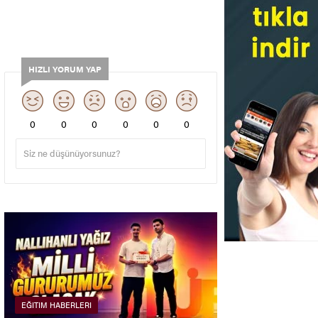
HIZLI YORUM YAP
0
0
0
0
0
0
EĞITIM HABERLERI