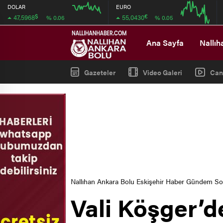
DOLAR
EURO
$
€
47,5968
55,0430
% 0.06
% 0.05
12:00
12:00
Ana Sayfa
Nallıh
Gazeteler
Video Galeri
Can
Nallıhan Ankara Bolu Eskişehir Haber Gündem S
Vali Köşger’d