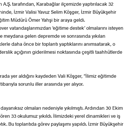
n A.Ş. tarafından, Karabağlar ilçemizde yaptırılacak 32
reninde, İzmir Valisi Yavuz Selim Köşger, İzmir Büyükşehir
ğitim Müdürü Ömer Yahşi bir araya geldi.
ver vatandaşlarımızdan ‘eğitime destek’ olmalarını isteyen
tte meydana gelen depremde ve sonrasında yıkılan
klerle daha önce bir toplantı yaptıklarını anımsatarak, o
derslik açığının giderilmesi noktasında çeşitli taahhütlerde
ırada yer aldığını kaydeden Vali Köşger, “İlimiz eğitimde
barıyla sorunlu iller arasında yer alıyor.
anıksız olmaları nedeniyle yıkılmıştı. Ardından 30 Ekim
n 33 okulumuz yıkıldı. İlimizdeki yerel dinamikleri ve iş
tık. Bu toplantıda görev paylaşımı yapıldı. İzmir Büyükşehir