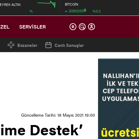
BİTCOİN
EYREK ALTIN
฿
3080265
%
%0.2
00:00
12:00
ÖZEL
SERVİSLER
Eczaneler
Canlı Sonuçlar
Güncelleme Tarihi: 18 Mayıs 2021 19:00
time Destek’