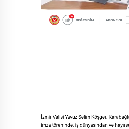
0
BEĞENDİM
ABONE OL
İzmir Valisi Yavuz Selim Köşger, Karabağlar
imza töreninde, iş dünyasından ve hayırse