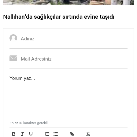
Nallıhan’da sağlıkçılar sırtında evine taşıdı
En az 10 karakter gerekli