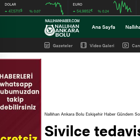
DOLAR
EURO
$
€
47,5711
54,9852
% 0.07
% 0.24
12:00
16:00
12:00
16:00
Ana Sayfa
Nallıh
Gazeteler
Video Galeri
Can
Nallıhan Ankara Bolu Eskişehir Haber Gündem S
Sivilce tedav