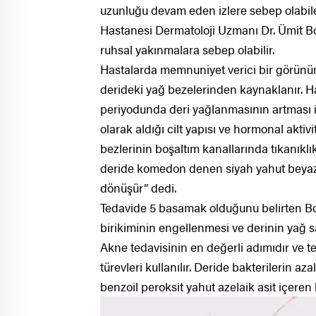
uzunluğu devam eden izlere sebep olabi
Hastanesi Dermatoloji Uzmanı Dr. Ümit Bost
ruhsal yakınmalara sebep olabilir.
Hastalarda memnuniyet verici bir görünüm 
derideki yağ bezelerinden kaynaklanır. Has
periyodunda deri yağlanmasının artması il
olarak aldığı cilt yapısı ve hormonal aktivi
bezlerinin boşaltım kanallarında tıkanıklı
deride komedon denen siyah yahut beyaz no
dönüşür” dedi.
Tedavide 5 basamak olduğunu belirten Bo
birikiminin engellenmesi ve derinin yağ sa
Akne tedavisinin en değerli adımıdır ve ted
türevleri kullanılır. Deride bakterilerin aza
benzoil peroksit yahut azelaik asit içeren k