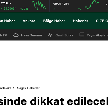
STERLİN
GRAM ALTIN
Ç
£
64,0966
%
% 0.15
12:00
16:00
12:00
16:00
an Haber
Ankara
Bölge Haber
Haberler
SİZE 
lı TV
Hava Durumu
Canlı Borsa
Yayın Akışları
ondakika
Sağlık Haberleri
isinde dikkat edilece