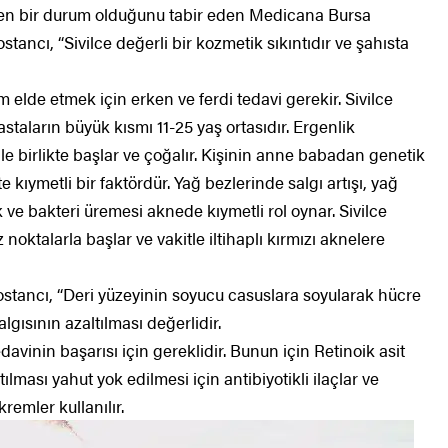
len bir durum olduğunu tabir eden Medicana Bursa
ancı, “Sivilce değerli bir kozmetik sıkıntıdır ve şahısta
elde etmek için erken ve ferdi tedavi gerekir. Sivilce
taların büyük kısmı 11-25 yaş ortasıdır. Ergenlik
e birlikte başlar ve çoğalır. Kişinin anne babadan genetik
te kıymetli bir faktördür. Yağ bezlerinde salgı artışı, yağ
k ve bakteri üremesi aknede kıymetli rol oynar. Sivilce
ktalarla başlar ve vakitle iltihaplı kırmızı aknelere
stancı, “Deri yüzeyinin soyucu casuslara soyularak hücre
lgısının azaltılması değerlidir.
avinin başarısı için gereklidir. Bunun için Retinoik asit
ltılması yahut yok edilmesi için antibiyotikli ilaçlar ve
remler kullanılır.