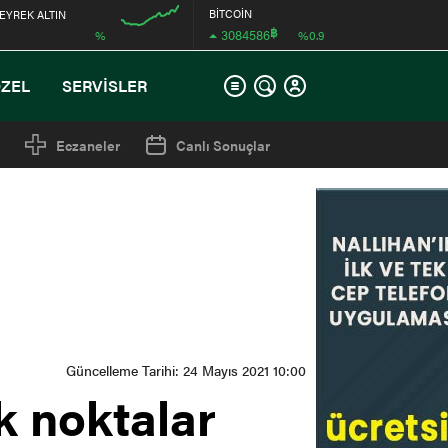
BİTCOİN
EYREK ALTIN
฿
3084586
%
%0.9
12:00
ÖZEL
SERVİSLER
Eczaneler
Canlı Sonuçlar
Güncelleme Tarihi: 24 Mayıs 2021 10:00
k noktalar