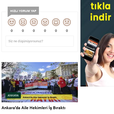
HIZLI YORUM YAP
0
0
0
0
0
0
ANKARA
Ankara’da Aile Hekimleri İş Bıraktı