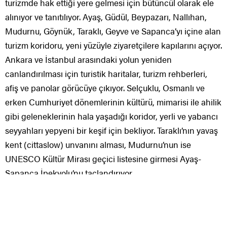
turizmde hak ettiği yere gelmesi için bütüncül olarak ele
alınıyor ve tanıtılıyor. Ayaş, Güdül, Beypazarı, Nallıhan,
Mudurnu, Göynük, Taraklı, Geyve ve Sapanca’yı içine alan
turizm koridoru, yeni yüzüyle ziyaretçilere kapılarını açıyor.
Ankara ve İstanbul arasındaki yolun yeniden
canlandırılması için turistik haritalar, turizm rehberleri,
afiş ve panolar görücüye çıkıyor. Selçuklu, Osmanlı ve
erken Cumhuriyet dönemlerinin kültürü, mimarisi ile ahilik
gibi geleneklerinin hala yaşadığı koridor, yerli ve yabancı
seyyahları yepyeni bir keşif için bekliyor. Taraklı’nın yavaş
kent (cittaslow) unvanını alması, Mudurnu’nun ise
UNESCO Kültür Mirası geçici listesine girmesi Ayaş-
Sapanca İpekyolu’nu taçlandırıyor.
BU ÇALIŞMAYLA İLÇELERİN TARİH BOYUNCA
OLDUĞU GİBİ YENİDEN ÖNEMLİ BİRER TİCARET
MERKEZİ HALİNE GELMELERİ HEDEFLENMEKTEDİR