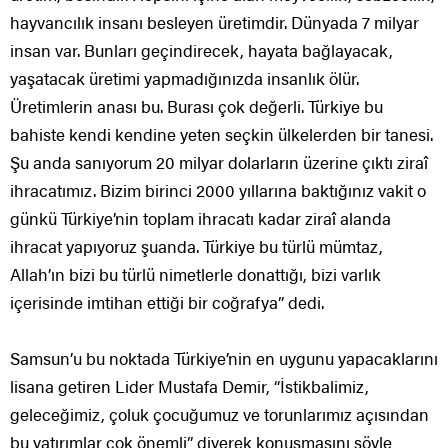
hayvancılık insanı besleyen üretimdir. Dünyada 7 milyar
insan var. Bunları geçindirecek, hayata bağlayacak,
yaşatacak üretimi yapmadığınızda insanlık ölür.
Üretimlerin anası bu. Burası çok değerli. Türkiye bu
bahiste kendi kendine yeten seçkin ülkelerden bir tanesi.
Şu anda sanıyorum 20 milyar dolarların üzerine çıktı ziraî
ihracatımız. Bizim birinci 2000 yıllarına baktığınız vakit o
günkü Türkiye’nin toplam ihracatı kadar ziraî alanda
ihracat yapıyoruz şuanda. Türkiye bu türlü mümtaz,
Allah’ın bizi bu türlü nimetlerle donattığı, bizi varlık
içerisinde imtihan ettiği bir coğrafya” dedi.
Samsun’u bu noktada Türkiye’nin en uygunu yapacaklarını
lisana getiren Lider Mustafa Demir, “İstikbalimiz,
geleceğimiz, çoluk çocuğumuz ve torunlarımız açısından
bu yatırımlar çok önemli” diyerek konuşmasını şöyle