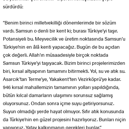
sürdürdü:
“Benim birinci milletvekilliği dönemlerimde bir sözüm
vardı. Samsun o denli bir kent ki; burası Türkiye’yi taşır.
Potansiyeli bu. Meyvecilik ve üretim noktasında Samsun’u
Türkiye’nin en âlâ kenti yapacağız. Bugün de bu açıdan
çok değerli. Allah’ın müsaadesiyle birçok noktada
Samsun Türkiye’yi taşıyacak. Bizim birinci projelerimizden
biri, kırsal altyapının tamamını bitirmekti. Yol, su ve atık su.
Asarcık’tan Terme’ye, Yakakent’ten Vezirköprü’ye kadar.
946 kırsal mahallemizin tamamının yolları yapıldığında,
bütün kılcal damarların ulaşımını sorunsuz sağlamış
oluyorsunuz. Ondan sonra içme suyu getiriyorsunuz.
Suyun olmadığı yerde hayat olmuyor. Sıfır atık konusunda
da Türkiye’nin en güzel projesini hazırlıyoruz. Bunları niçin
yapıyoruz. Yatay kalkınmanın gerekleri bunlar.”