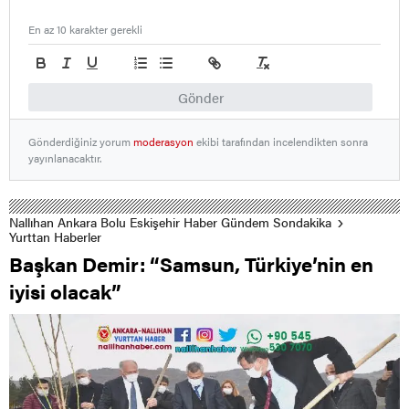
En az 10 karakter gerekli
Gönder
Gönderdiğiniz yorum
moderasyon
ekibi tarafından incelendikten sonra
yayınlanacaktır.
Nallıhan Ankara Bolu Eskişehir Haber Gündem Sondakika
Yurttan Haberler
Başkan Demir: “Samsun, Türkiye’nin en
iyisi olacak”