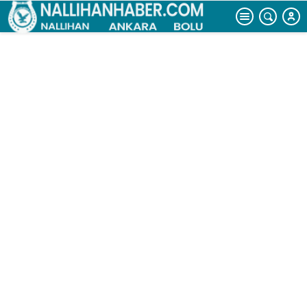
hamamını
yeniden inşa
ediyor