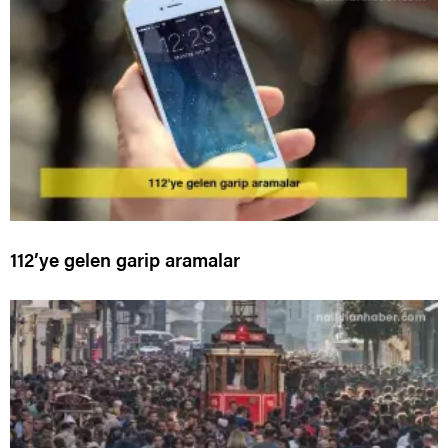
112’ye gelen garip aramalar