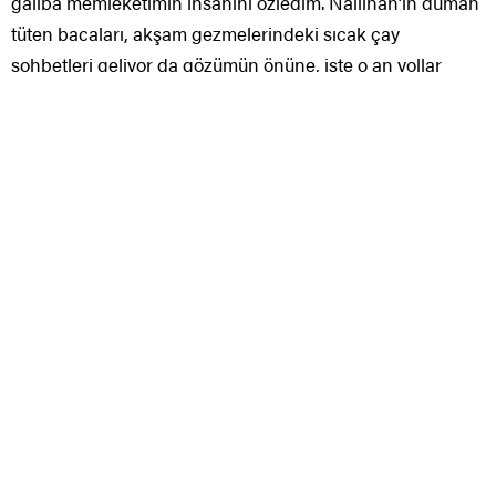
galiba memleketimin insanını özledim. Nallıhan’ın duman
tüten bacaları, akşam gezmelerindeki sıcak çay
sohbetleri geliyor da gözümün önüne, işte o an yollar
saniye kadar kısalıveriyor, saatleri kovalarcasına.