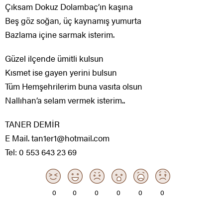
Çıksam Dokuz Dolambaç’ın kaşına
Beş göz soğan, üç kaynamış yumurta
Bazlama içine sarmak isterim.
Güzel ilçende ümitli kulsun
Kısmet ise gayen yerini bulsun
Tüm Hemşehrilerim buna vasıta olsun
Nallıhan’a selam vermek isterim..
TANER DEMİR
E Mail. tan1er1@hotmail.com
Tel: 0 553 643 23 69
0
0
0
0
0
0