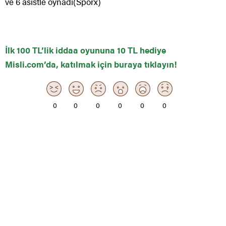
ve 6 asistle oynadı(Sporx)
İlk 100 TL’lik iddaa oyununa 10 TL hediye
Misli.com’da, katılmak için buraya tıklayın!
0
0
0
0
0
0