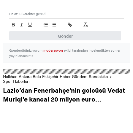
En az 10 karakter gerekli
Gönder
Gönderdiğiniz yorum
moderasyon
ekibi tarafından incelendikten sonra
yayınlanacaktır.
Nallıhan Ankara Bolu Eskişehir Haber Gündem Sondakika
Spor Haberleri
Lazio’dan Fenerbahçe’nin golcüsü Vedat
Muriqi’e kanca! 20 milyon euro…