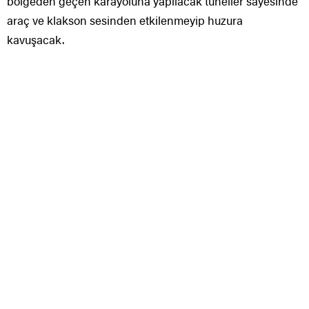
bölgeden geçen karayoluna yapılacak tüneller sayesinde
araç ve klakson sesinden etkilenmeyip huzura
kavuşacak.