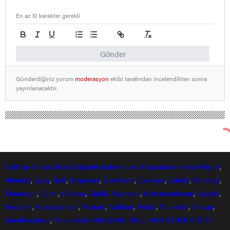
En az 10 karakter gerekli
Gönder
Gönderdiğiniz yorum
moderasyon
ekibi tarafından incelendikten sonra
yayınlanacaktır.
Nallıhan Ankara Bolu Eskişehir Haber Gündem Sondakika
Nallıhan Haberleri
İYİ PARTİ BİRİNCİ OLAĞAN KONGRESİ
YAPILDI İYİ PARTİ İLÇE BAŞKANI EMRAH
BİLEN