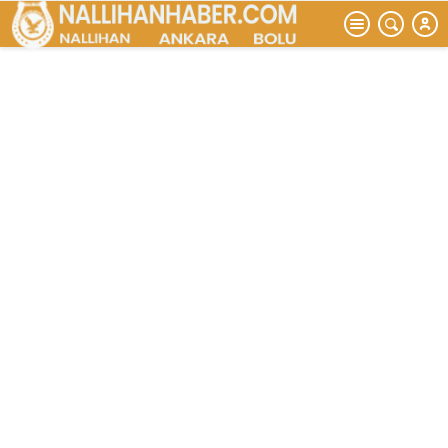
OLAĞAN
KONGRESİ
YAPILDI İYİ
PARTİ İLÇE
BAŞKANI
EMRAH BİLEN