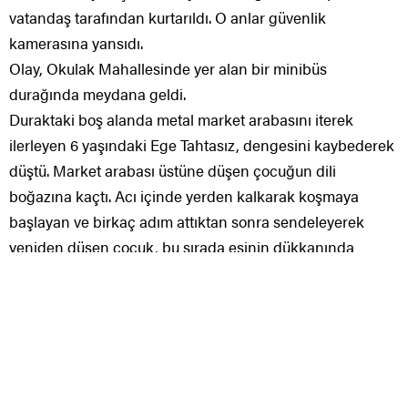
vatandaş tarafından kurtarıldı. O anlar güvenlik
kamerasına yansıdı.
Olay, Okulak Mahallesinde yer alan bir minibüs
durağında meydana geldi.
Duraktaki boş alanda metal market arabasını iterek
ilerleyen 6 yaşındaki Ege Tahtasız, dengesini kaybederek
düştü. Market arabası üstüne düşen çocuğun dili
boğazına kaçtı. Acı içinde yerden kalkarak koşmaya
başlayan ve birkaç adım attıktan sonra sendeleyerek
yeniden düşen çocuk, bu sırada eşinin dükkanında
oturan ve olayı görüp dışarıya çıkan Güçlü Ocakçı’nın (47)
bulunduğu yere doğru yöneldi.
Çocuğun nefes alamadığını fark eden Ocakçı, ilk olarak
çocuğun boğazına bir şey kaçtığını düşünerek ilk
yardımda bulunmaya çalıştı.
Saniyeler içinde çocuğun ağzının kapalı olduğunu ve