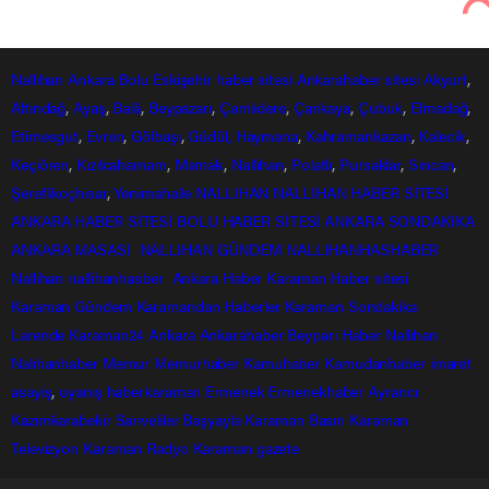
Nallıhan
Ankara
Bolu
Eskişehir
haber sitesi
Ankarahaber
sitesi
Akyurt
,
Altındağ
,
Ayaş
,
Balâ
,
Beypazarı
,
Çamlıdere
,
Çankaya
,
Çubuk
,
Elmadağ
,
Etimesgut
,
Evren
,
Gölbaşı
,
Güdül,
Haymana
,
Kahramankazan
,
Kalecik
,
Keçiören
,
Kızılcahamam
,
Mamak
,
Nallıhan
,
Polatlı
,
Pursaklar
,
Sincan
,
Şereflikoçhisar
,
Yenimahalle
NALLIHAN
NALLIHAN HABER SİTESİ
ANKARA HABER SİTESİ
BOLU HABER SİTESİ
ANKARA SONDAKİKA
ANKARA MASASI
NALLIHAN GÜNDEM
NALLIHANHASHABER
Nallihan
nallihanhasber
Ankara Haber
Karaman Haber sitesi
Karaman Gündem
Karamandan
Haberler
Karaman Sondakika
Larende
Karaman24
Ankara
Ankarahaber
Beyparı Haber
Nallıhan
Nalıhanhaber
Memur
Memurhaber
Kamuhaber
Kamudanhaber
imaret
asayiş
,
uyanış
haberkaraman
Ermenek
Ermenekhaber
Ayrancı
Kazımkarabekir
Sarıveliler
Başyayla
Karaman Basın
Karaman
Televizyon
Karaman Radyo
Karaman gazete