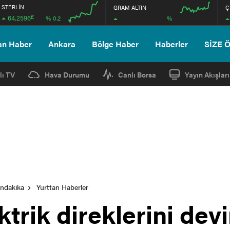
STERLİN
GRAM ALTIN
Ç
£
64,2596
%
% 0.2
00:00
00:00
00:00
00:00
an Haber
Ankara
Bölge Haber
Haberler
SİZE 
lı TV
Hava Durumu
Canlı Borsa
Yayın Akışları
ondakika
Yurttan Haberler
ktrik direklerini devi