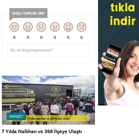
HIZLI YORUM YAP
0
0
0
0
0
0
MANŞET
7 Yılda Nallıhan ve 358 İlçeye Ulaştı