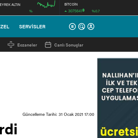
BİTCOİN
EYREK ALTIN
฿
3075641
%
%0.7
00:00
ÖZEL
SERVİSLER
Eczaneler
Canlı Sonuçlar
Güncelleme Tarihi: 31 Ocak 2021 17:00
rdi