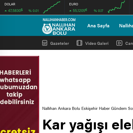
DOLAR
EURO
$
€
47,5830
55,1205
% 0.01
% 0.17
00:00
00:00
00:00
00:00
Ana Sayfa
Nallıh
Gazeteler
Video Galeri
Can
Nallıhan Ankara Bolu Eskişehir Haber Gündem S
Kar yağışı ele