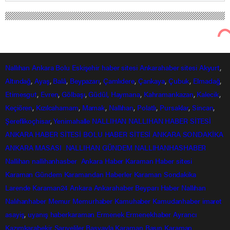
Nallıhan Ankara Bolu Eskişehir Haber Gündem Sondakika
Sağlık Haberleri
Edirne’de kırmızı alarm: Kan emen sinek
bulaştırdı, 8 köyde ‘mavi dil’ karantinası
başlatıldı