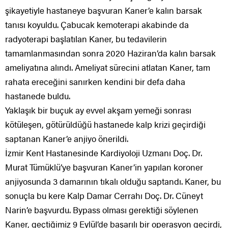
şikayetiyle hastaneye başvuran Kaner’e kalın barsak
tanısı koyuldu. Çabucak kemoterapi akabinde da
radyoterapi başlatılan Kaner, bu tedavilerin
tamamlanmasından sonra 2020 Haziran’da kalın barsak
ameliyatına alındı. Ameliyat sürecini atlatan Kaner, tam
rahata ereceğini sanırken kendini bir defa daha
hastanede buldu.
Yaklaşık bir buçuk ay evvel akşam yemeği sonrası
kötüleşen, götürüldüğü hastanede kalp krizi geçirdiği
saptanan Kaner’e anjiyo önerildi.
İzmir Kent Hastanesinde Kardiyoloji Uzmanı Doç. Dr.
Murat Tümüklü’ye başvuran Kaner’in yapılan koroner
anjiyosunda 3 damarının tıkalı olduğu saptandı. Kaner, bu
sonuçla bu kere Kalp Damar Cerrahı Doç. Dr. Cüneyt
Narin’e başvurdu. Bypass olması gerektiği söylenen
Kaner, geçtiğimiz 9 Eylül’de başarılı bir operasyon geçirdi,