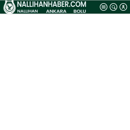
emen sinek
bulaştırdı, 8
köyde ‘mavi dil’
karantinası
başlatıldı