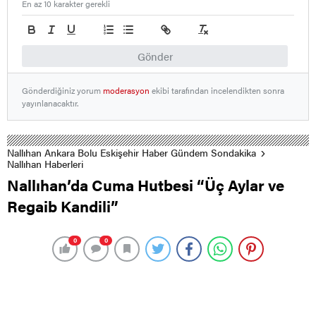
En az 10 karakter gerekli
Gönder
Gönderdiğiniz yorum
moderasyon
ekibi tarafından incelendikten sonra
yayınlanacaktır.
Nallıhan Ankara Bolu Eskişehir Haber Gündem Sondakika
Nallıhan Haberleri
Nallıhan’da Cuma Hutbesi “Üç Aylar ve
Regaib Kandili”
0
0