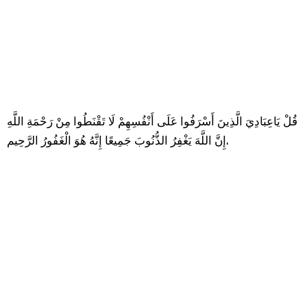
قُلْ يَاعِبَادِيَ الَّذِينَ أَسْرَفُوا عَلَى أَنْفُسِهِمْ لَا تَقْنَطُوا مِنْ رَحْمَةِ اللَّهِ
إِنَّ اللَّهَ يَغْفِرُ الذُّنُوبَ جَمِيعًا إِنَّهُ هُوَ الْغَفُورُ الرَّحِيم.