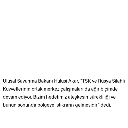
Ulusal Savunma Bakanı Hulusi Akar, “TSK ve Rusya Silahlı
Kuvvetlerinin ortak merkez çalışmaları da ağır biçimde
devam ediyor. Bizim hedefimiz ateşkesin sürekliliği ve
bunun sonunda bölgeye istikrarın gelmesidir” dedi.
Ulusal Savunma Bakanı Hulusi Akar beraberinde
Genelkurmay Lideri Orgeneral Yaşar Güler, Kara