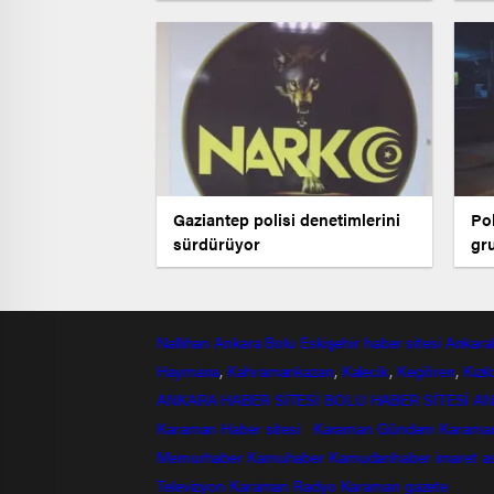
ed
Gaziantep polisi denetimlerini
Po
sürdürüyor
gru
Nallıhan
Ankara
Bolu
Eskişehir
haber sitesi
Ankara
Haymana
,
Kahramankazan
,
Kalecik
,
Keçiören
,
Kızı
ANKARA HABER SİTESİ
BOLU HABER SİTESİ
AN
Karaman Haber sitesi
Karaman Gündem
Karama
Memurhaber
Kamuhaber
Kamudanhaber
imaret
a
Televizyon
Karaman Radyo
Karaman gazete