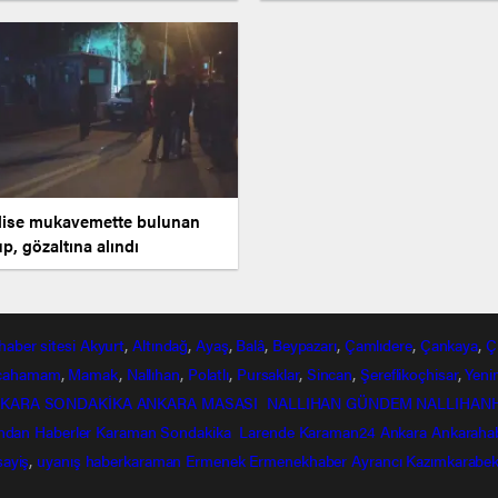
ecek
lise mukavemette bulunan
p, gözaltına alındı
haber
sitesi
Akyurt
,
Altındağ
,
Ayaş
,
Balâ
,
Beypazarı
,
Çamlıdere
,
Çankaya
,
Ç
lcahamam
,
Mamak
,
Nallıhan
,
Polatlı
,
Pursaklar
,
Sincan
,
Şereflikoçhisar
,
Yeni
KARA SONDAKİKA
ANKARA MASASI
NALLIHAN GÜNDEM
NALLIHAN
ndan
Haberler
Karaman Sondakika
Larende
Karaman24
Ankara
Ankaraha
sayiş
,
uyanış
haberkaraman
Ermenek
Ermenekhaber
Ayrancı
Kazımkarabek