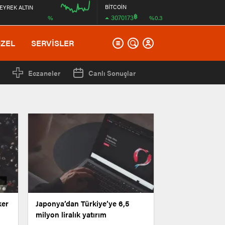
BİTCOİN
EYREK ALTIN
฿
3070173
%
%0.3
00:00
ÖZEL
SERVİSLER
Eczaneler
Canlı Sonuçlar
Japonya’dan Türkiye’ye 6,5
milyon liralık yatırım