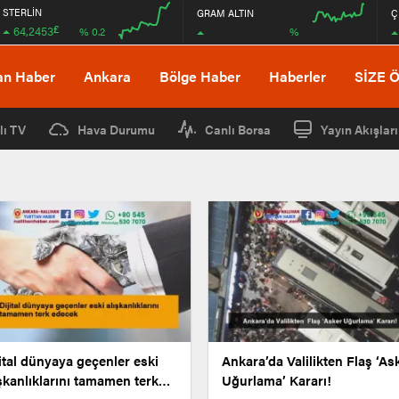
STERLİN
GRAM ALTIN
Ç
£
64,2453
%
% 0.2
00:00
00:00
00:00
00:00
an Haber
Ankara
Bölge Haber
Haberler
SİZE 
lı TV
Hava Durumu
Canlı Borsa
Yayın Akışları
ital dünyaya geçenler eski
Ankara’da Valilikten Flaş ‘Asker
şkanlıklarını tamamen terk
Uğurlama’ Kararı!