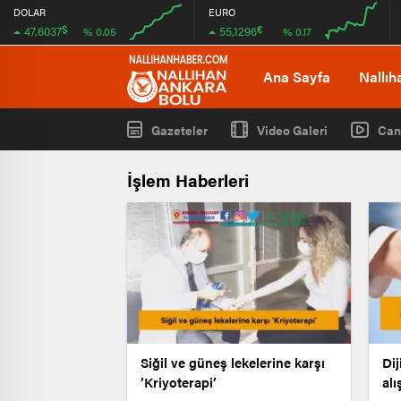
DOLAR
EURO
$
€
47,6037
55,1296
% 0.05
% 0.17
00:00
00:00
00:00
00:00
Ana Sayfa
Nallıh
Gazeteler
Video Galeri
Can
İşlem Haberleri
Siğil ve güneş lekelerine karşı
Dij
’Kriyoterapi’
alı