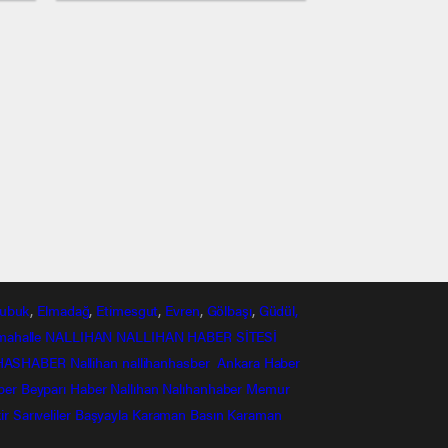
ubuk
,
Elmadağ
,
Etimesgut
,
Evren
,
Gölbaşı
,
Güdül,
mahalle
NALLIHAN
NALLIHAN HABER SİTESİ
HASHABER
Nallihan
nallihanhasber
Ankara Haber
ber
Beyparı Haber
Nallıhan
Nalıhanhaber
Memur
ir
Sarıveliler
Başyayla
Karaman Basın
Karaman