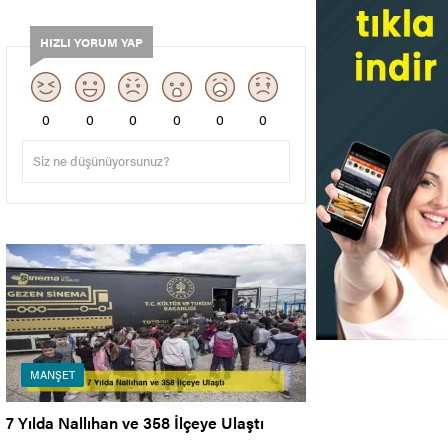
HIZLI YORUM YAP
0
0
0
0
0
0
MANŞET
7 Yılda Nallıhan ve 358 İlçeye Ulaştı