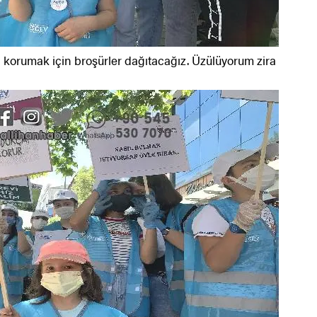
ı korumak için broşürler dağıtacağız. Üzülüyorum zira