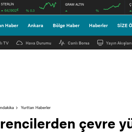
STERLİN
GRAM ALTIN
Ç
£
64,1902
%
% 0.3
12:00
12:00
an Haber
Ankara
Bölge Haber
Haberler
SİZE 
lı TV
Hava Durumu
Canlı Borsa
Yayın Akışları
ondakika
Yurttan Haberler
rencilerden çevre y