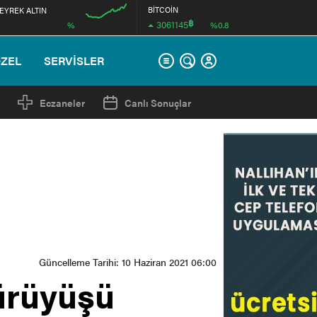
BİTCOİN
EYREK ALTIN
฿
3061145
%
%0.8
12:00
ÖZEL
SERVİSLER
Eczaneler
Canlı Sonuçlar
Güncelleme Tarihi: 10 Haziran 2021 06:00
ürüyüşü