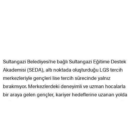
Sultangazi Belediyesi’ne bağlı Sultangazi Eğitime Destek
Akademisi (SEDA), altı noktada oluşturduğu LGS tercih
merkezleriyle gençleri lise tercih sürecinde yalnız
bırakmıyor. Merkezlerdeki deneyimli ve uzman hocalarla
bir araya gelen gençler, kariyer hedeflerine uzanan yolda
doğru adımlarla ilerlemek için ihtiyaç duydukları desteği
ücretsiz olarak alıyorlar.
LGS sonuçlarının açıklanmasıyla gençler için lise tercih
süreci başladı.