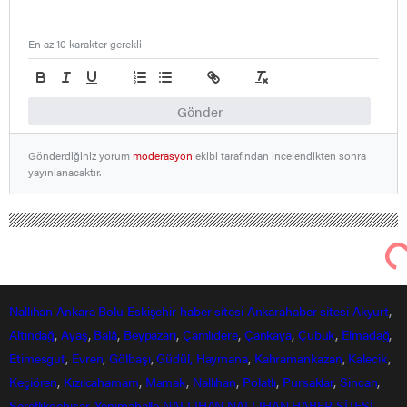
En az 10 karakter gerekli
Gönder
Gönderdiğiniz yorum
moderasyon
ekibi tarafından incelendikten sonra
yayınlanacaktır.
Nallıhan Ankara Bolu Eskişehir Haber Gündem Sondakika
Eğitim Haberleri
Manisalı gazi, çocukluk hayalini
gerçekleştirdi