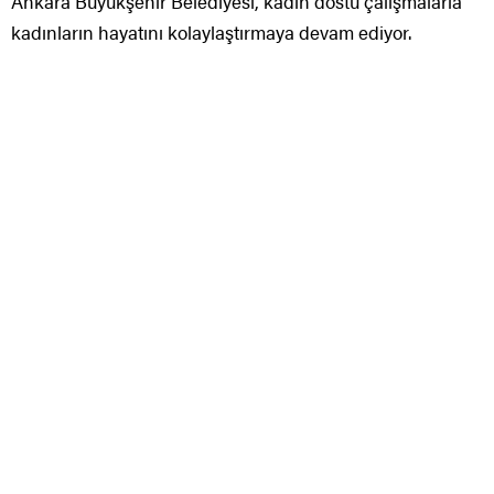
Birleşmiş Milletler Nüfus Fonu (UNFPA) ile iş birliği
yaparak kadın sağlığını önceleyen bir projeyi başlatan
Büyükşehir Belediyesi, Başkent’in kırsal mahallerinde