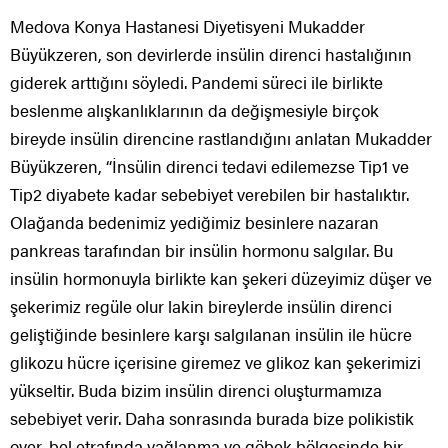
Medova Konya Hastanesi Diyetisyeni Mukadder
Büyükzeren, son devirlerde insülin direnci hastalığının
giderek arttığını söyledi. Pandemi süreci ile birlikte
beslenme alışkanlıklarının da değişmesiyle birçok
bireyde insülin direncine rastlandığını anlatan Mukadder
Büyükzeren, “İnsülin direnci tedavi edilemezse Tip1 ve
Tip2 diyabete kadar sebebiyet verebilen bir hastalıktır.
Olağanda bedenimiz yediğimiz besinlere nazaran
pankreas tarafından bir insülin hormonu salgılar. Bu
insülin hormonuyla birlikte kan şekeri düzeyimiz düşer ve
şekerimiz regüle olur lakin bireylerde insülin direnci
geliştiğinde besinlere karşı salgılanan insülin ile hücre
glikozu hücre içerisine giremez ve glikoz kan şekerimizi
yükseltir. Buda bizim insülin direnci oluşturmamıza
sebebiyet verir. Daha sonrasında burada bize polikistik
over, bel etrafında yağlanma ve göbek bölgesinde bir