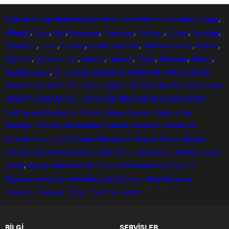
Nallıhan
Ankara
Bolu
Eskişehir
haber sitesi
Ankarahaber
sitesi
Akyurt
,
Altındağ
,
Ayaş
,
Balâ
,
Beypazarı
,
Çamlıdere
,
Çankaya
,
Çubuk
,
Elmadağ
,
Etimesgut
,
Evren
,
Gölbaşı
,
Güdül,
Haymana
,
Kahramankazan
,
Kalecik
,
Keçiören
,
Kızılcahamam
,
Mamak
,
Nallıhan
,
Polatlı
,
Pursaklar
,
Sincan
,
Şereflikoçhisar
,
Yenimahalle
NALLIHAN
NALLIHAN HABER SİTESİ
ANKARA HABER SİTESİ
BOLU HABER SİTESİ
ANKARA SONDAKİKA
ANKARA MASASI
NALLIHAN GÜNDEM
NALLIHANHASHABER
Nallihan
nallihanhasber
Ankara Haber
Karaman Haber sitesi
Karaman Gündem
Karamandan
Haberler
Karaman Sondakika
Larende
Karaman24
Ankara
Ankarahaber
Beyparı Haber
Nallıhan
Nalıhanhaber
Memur
Memurhaber
Kamuhaber
Kamudanhaber
imaret
asayiş
,
uyanış
haberkaraman
Ermenek
Ermenekhaber
Ayrancı
Kazımkarabekir
Sarıveliler
Başyayla
Karaman Basın
Karaman
Televizyon
Karaman Radyo
Karaman gazete
BİLGİ
SERVİSLER