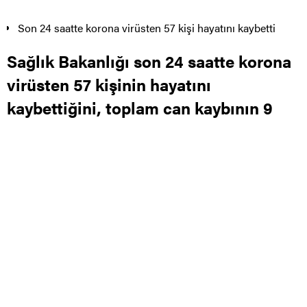
bin 14’e yükseldiğini açıkladı.
Sağlık Bakanlığının Covid-19 bilgilendirme sayfasında
Türkiye’nin güncel korona virüs tablosu kamuoyuyla
paylaşıldı. Tabloya göre, son 24 saatte 57 kişi korona
virüsten hayatını kaybetti, toplam can kaybı 9 bin 14’e
yükseldi. Bugün toplam 115 bin 328 test yapılırken, bin 671
yeni vaka tanısı konuldu. Toplam vaka sayısı 340 bin 450
oldu. Bugün iyileşen bin 394 kişiyle birlikte toplam iyileşen
toplam hasta sayısı 298 bin 368’e yükseldi. Toplam
hastalarda zatürre oranının yüzde 5,9, toplam ağır hasta
sayısının ise bin 418 olduğu açıklandı.