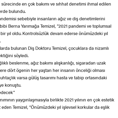
i sürecinde en çok bakımı ve sıhhat denetimi ihmal edilen
lerde bulundu.
andemisi sebebiyle insanların ağız ve diş denetimlerini
abibi Berna Yarımağa Temizel, “2021 pandemi ve toplumsal
ı bir yıl oldu. Kontrolsüzlük devam ederse önümüzdeki yıl
.
htarlarda bulunan Diş Doktoru Temizel, çocuklara da nizamlı
ktiğini söyledi.
ağlıklı beslenme, ağız bakımı alışkanlığı, sigaradan uzak
zere dört ögenin her yaştan her insanın önceliği olması
uhtaçlık varsa gülüş tasarımı hasta ve tabip ortasındaki
iye konuştu.
k edecek”
mının yaygınlaşmasıyla birlikte 2021 yılının en çok estetik
et eden Temizel, “Önümüzdeki yıl işlevsel korkular da eşlik