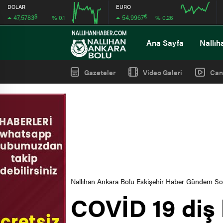
DOLAR
EURO
$
€
47,5783
54,9967
% 0.1
% 0.26
08:00
08:00
Ana Sayfa
Nallıh
Gazeteler
Video Galeri
Can
Nallıhan Ankara Bolu Eskişehir Haber Gündem S
COVİD 19 diş h