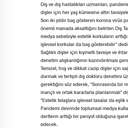
Diş ve diş hastalıkları uzmanları, pandem
dişler için her yaş kümesine altın tavsiye
Son iki yıldır baş gösteren korona virüs p
önemli manada aksattığını belirten Diş T
medya sebebiyle estetik korkuların arttığ
işlevsel korkular da baş gösterebilir” dedi
Sağlıklı dişler için kıymetli tavsiye ve i
denetim alışkanlığının kazındırılması gere
Temizel, hoş ve dikkat cazip dişler için s
durmak ve tertipli diş doktoru denetimi ü
gerektiğini söz ederek, “Sonrasında bir m
inançlı ve ortak kararlarla planlanmalı” d
“Estetik telaşlara işlevsel tasalar da eşli
Pandemi devrinde toplumsal medya kullanı
dertlerin arttığı bir periyot olduğuna işar
edecek.