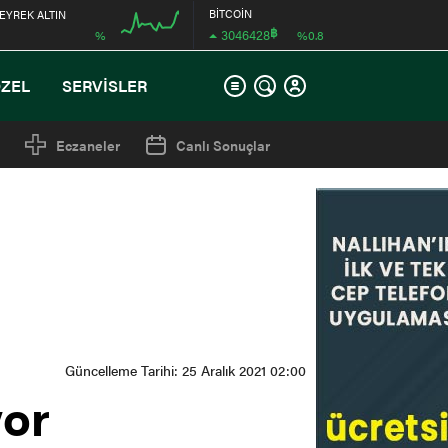
BİTCOİN
EYREK ALTIN
฿
3046428
%
%0.8
00:00
ÖZEL
SERVİSLER
Eczaneler
Canlı Sonuçlar
Güncelleme Tarihi: 25 Aralık 2021 02:00
yor