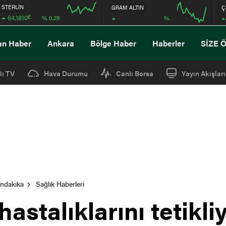
STERLİN
GRAM ALTIN
Ç
£
64,1810
%
% 0.29
08:00
08:00
an Haber
Ankara
Bölge Haber
Haberler
SİZE 
lı TV
Hava Durumu
Canlı Borsa
Yayın Akışları
ondakika
Sağlık Haberleri
astalıklarını tetikli