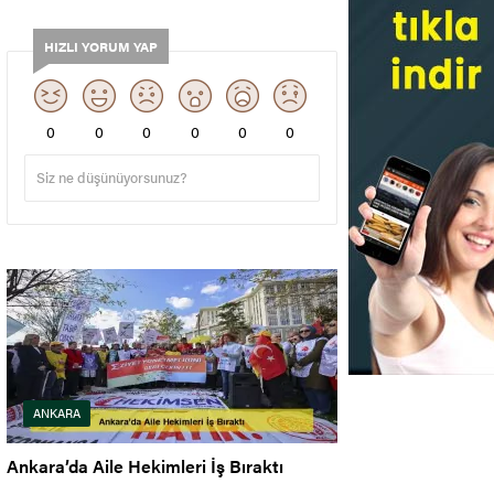
HIZLI YORUM YAP
0
0
0
0
0
0
ANKARA
Ankara’da Aile Hekimleri İş Bıraktı